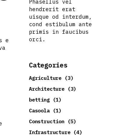
Phasellus vel
hendrerit erat
uisque od interdum,
cond estibulum ante
primis in faucibus
orci.
s e
va
Categories
Agriculture (3)
Architecture (3)
betting (1)
Casoola (1)
Construction (5)
e
Infrastructure (4)