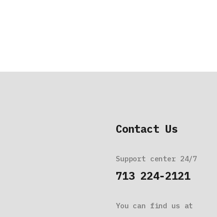
Contact Us
Support center 24/7
713 224-2121
You can find us at