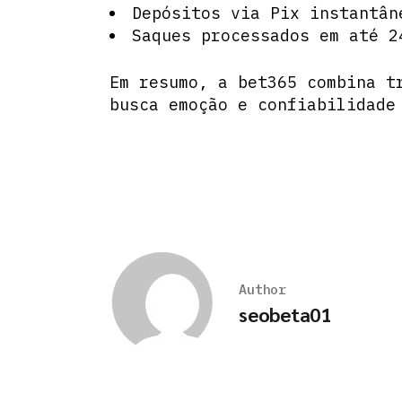
Depósitos via Pix instantân
Saques processados em até 2
Em resumo, a bet365 combina t
busca emoção e confiabilidade
Author
seobeta01