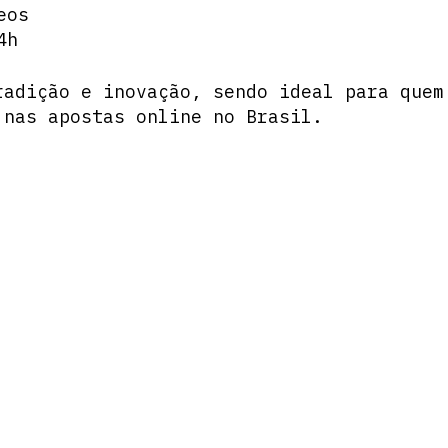
eos
4h
radição e inovação, sendo ideal para quem
 nas apostas online no Brasil.