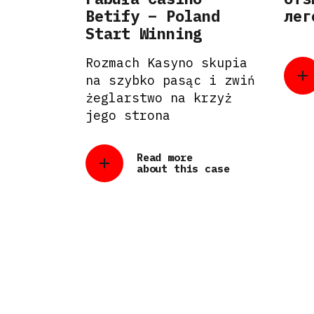
Betify – Poland
лег
Start Winning
Rozmach Kasyno skupia
na szybko pasąc i zwiń
żeglarstwo na krzyż
jego strona
Read more
about this case