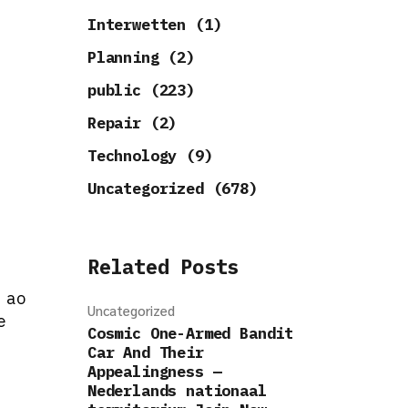
Interwetten (1)
Planning (2)
public (223)
Repair (2)
Technology (9)
Uncategorized (678)
Related Posts
 ao
Uncategorized
e
Cosmic One-Armed Bandit
Car And Their
Appealingness —
Nederlands nationaal