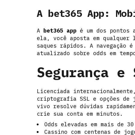
A bet365 App: Mob
A
bet365 app
é um dos pontos a
ela, você aposta em qualquer 
saques rápidos. A navegação é
atualizado sobre odds em temp
Segurança e 
Licenciada internacionalmente
criptografia SSL e opções de 
vivo resolve dúvidas rapidame
crie sua conta em minutos.
Odds elevadas em mais de 30
Cassino com centenas de jog