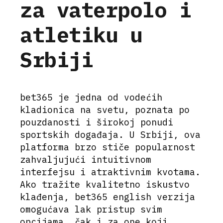
za vaterpolo i
atletiku u
Srbiji
bet365 je jedna od vodećih
kladionica na svetu, poznata po
pouzdanosti i širokoj ponudi
sportskih događaja. U Srbiji, ova
platforma brzo stiče popularnost
zahvaljujući intuitivnom
interfejsu i atraktivnim kvotama.
Ako tražite kvalitetno iskustvo
klađenja, bet365 english verzija
omogućava lak pristup svim
opcijama, čak i za one koji