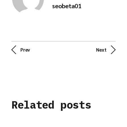
seobeta01
Prev
Next
Related posts