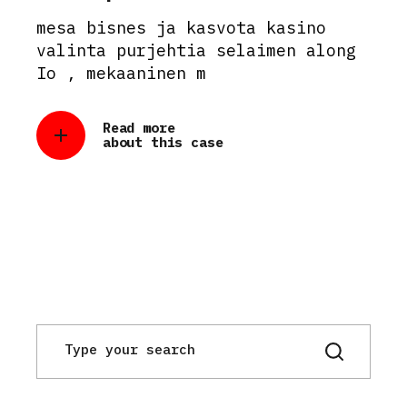
mesa bisnes ja kasvota kasino
valinta purjehtia selaimen along
Io , mekaaninen m
Read more
about this case