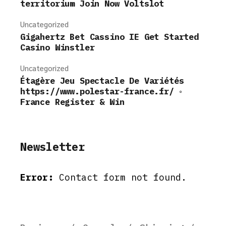
territorium Join Now Voltslot
Uncategorized
Gigahertz Bet Cassino IE Get Started
Casino Winstler
Uncategorized
Étagère Jeu Spectacle De Variétés
https://www.polestar-france.fr/ ◦
France Register & Win
Newsletter
Error:
Contact form not found.