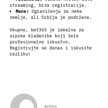
streaming, brza registracija.
Mane:
Ograničenja za neke
zemlje, ali Srbija je podržana.
Ukupno, bet365 je idealna za
srpske klađenike koji žele
profesionalno iskustvo.
Registrujte se danas i iskusite
razliku!
Author