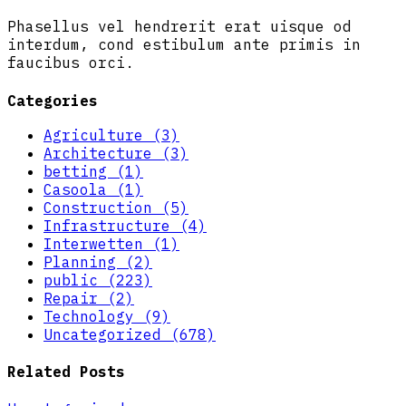
Phasellus vel hendrerit erat uisque od
interdum, cond estibulum ante primis in
faucibus orci.
Categories
Agriculture (3)
Architecture (3)
betting (1)
Casoola (1)
Construction (5)
Infrastructure (4)
Interwetten (1)
Planning (2)
public (223)
Repair (2)
Technology (9)
Uncategorized (678)
Related Posts