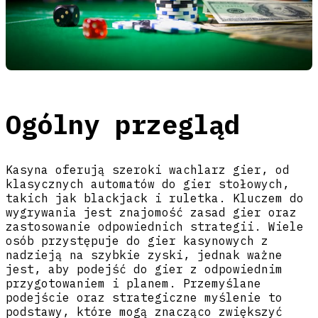
Ogólny przegląd
Kasyna oferują szeroki wachlarz gier, od
klasycznych automatów do gier stołowych,
takich jak blackjack i ruletka. Kluczem do
wygrywania jest znajomość zasad gier oraz
zastosowanie odpowiednich strategii. Wiele
osób przystępuje do gier kasynowych z
nadzieją na szybkie zyski, jednak ważne
jest, aby podejść do gier z odpowiednim
przygotowaniem i planem. Przemyślane
podejście oraz strategiczne myślenie to
podstawy, które mogą znacząco zwiększyć