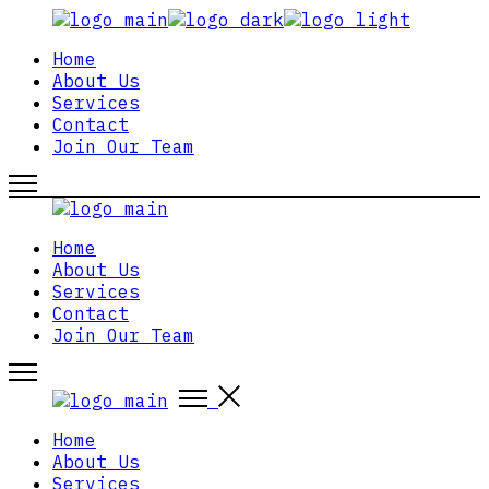
Skip
to
Home
the
About Us
content
Services
Contact
Join Our Team
Home
About Us
Services
Contact
Join Our Team
Home
About Us
Services