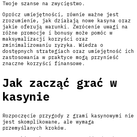
Twoje szanse na zwycięstwo.
Oprócz umiejętności, równie ważne jest
zrozumienie, jak działają nowe kasyna oraz
jakie oferują warunki. Zwrócenie uwagi na
różne promocje i bonusy może pomóc w
maksymalizacji korzyści oraz
zminimalizowaniu ryzyka. Wiedza o
dostępnych strategiach oraz umiejętność ich
zastosowania w praktyce mogą przynieść
znaczne korzyści finansowe.
Jak zacząć grać w
kasynie
Rozpoczęcie przygody z grami kasynowymi nie
jest skomplikowane, ale wymaga
przemyślanych kroków.