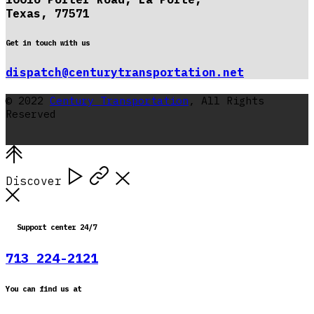
Texas, 77571
Get in touch with us
dispatch@centurytransportation.net
© 2022
Century Transportation
, All Rights
Reserved
Discover
Support center 24/7
713 224-2121
You can find us at