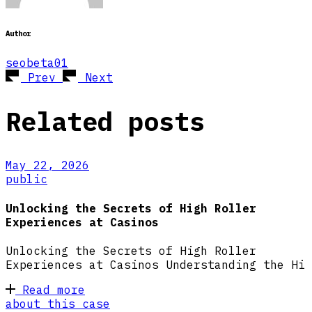
Author
seobeta01
Prev
Next
Related posts
May 22, 2026
public
Unlocking the Secrets of High Roller
Experiences at Casinos
Unlocking the Secrets of High Roller
Experiences at Casinos Understanding the Hi
Read more
about this case