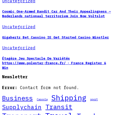
Uncategorized
Cosmic One-Armed Bandit Car And Their Appealingness —
Nederlands nationaal territorium Join Now Voltslot
Uncategorized
Gigahertz Bet Cassino IE Get Started Casino Winstler
Uncategorized
Étagère Jeu Spectacle De Variétés
https://www.polestar-france.fr/ ◦ France Register &
Win
Newsletter
Error:
Contact form not found.
Shipping
Business
Casoola
sport
Transit
Supplychain