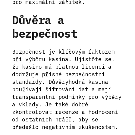
pro maximální zážitek.
Důvěra a
bezpečnost
Bezpečnost je klíčovým faktorem
při výběru kasina. Ujistěte se,
že kasino má platnou licenci a
dodržuje přísné bezpečnostní
standardy. Důvěryhodná kasina
používají šifrování dat a mají
transparentní podmínky pro výběry
a vklady. Je také dobré
zkontrolovat recenze a hodnocení
od ostatních hráčů, aby se
předešlo negativním zkušenostem.