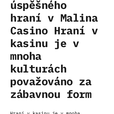
úspěšného
hraní v Malina
Casino Hraní v
kasinu je v
mnoha
kulturách
považováno za
zábavnou form
Hraní v kasinu je v mnoha