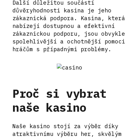
Další důležitou součástí
důvěryhodnosti kasina je jeho
zákaznická podpora. Kasina, která
nabízejí dostupnou a efektivní
zákaznickou podporu, jsou obvykle
spolehlivější a ochotnější pomoci
hráčům s případnými problémy.
Proč si vybrat
naše kasino
Naše kasino stojí za výběr díky
atraktivnímu výběru her, skvělým