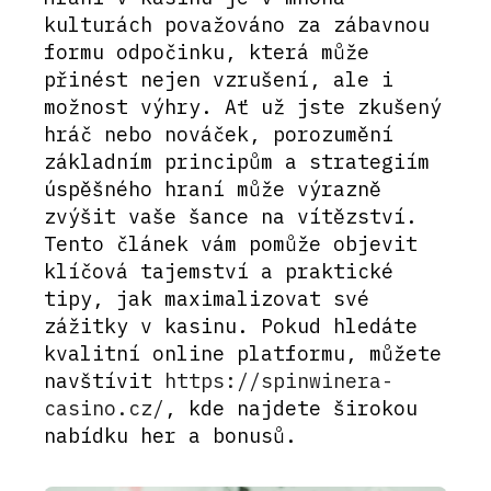
kulturách považováno za zábavnou
formu odpočinku, která může
přinést nejen vzrušení, ale i
možnost výhry. Ať už jste zkušený
hráč nebo nováček, porozumění
základním principům a strategiím
úspěšného hraní může výrazně
zvýšit vaše šance na vítězství.
Tento článek vám pomůže objevit
klíčová tajemství a praktické
tipy, jak maximalizovat své
zážitky v kasinu. Pokud hledáte
kvalitní online platformu, můžete
navštívit
https://spinwinera-
casino.cz/
, kde najdete širokou
nabídku her a bonusů.