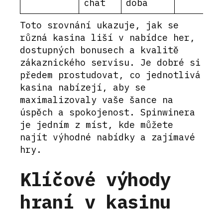
chat
doba
Toto srovnání ukazuje, jak se
různá kasina liší v nabídce her,
dostupných bonusech a kvalitě
zákaznického servisu. Je dobré si
předem prostudovat, co jednotlivá
kasina nabízejí, aby se
maximalizovaly vaše šance na
úspěch a spokojenost. Spinwinera
je jedním z míst, kde můžete
najít výhodné nabídky a zajímavé
hry.
Klíčové výhody
hraní v kasinu