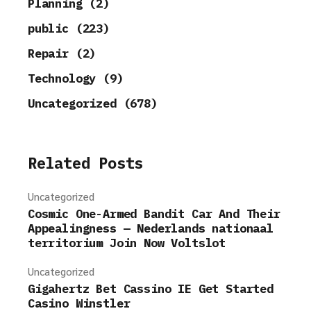
Planning (2)
public (223)
Repair (2)
Technology (9)
Uncategorized (678)
Related Posts
Uncategorized
Cosmic One-Armed Bandit Car And Their
Appealingness — Nederlands nationaal
territorium Join Now Voltslot
Uncategorized
Gigahertz Bet Cassino IE Get Started
Casino Winstler