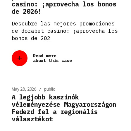
casino: ¡aprovecha los bonos
de 2026!
Descubre las mejores promociones
de dorabet casino: ¡aprovecha los
bonos de 202
Read more
about this case
May 28, 2026
public
A legjobb kaszinók
véleményezése Magyarországon
Fedezd fel a regionális
választékot