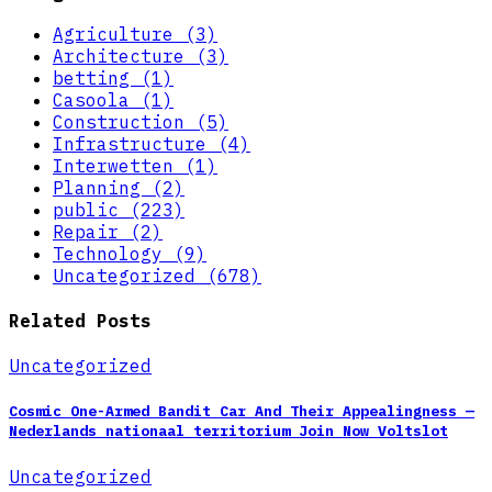
Agriculture (3)
Architecture (3)
betting (1)
Casoola (1)
Construction (5)
Infrastructure (4)
Interwetten (1)
Planning (2)
public (223)
Repair (2)
Technology (9)
Uncategorized (678)
Related Posts
Uncategorized
Cosmic One-Armed Bandit Car And Their Appealingness —
Nederlands nationaal territorium Join Now Voltslot
Uncategorized