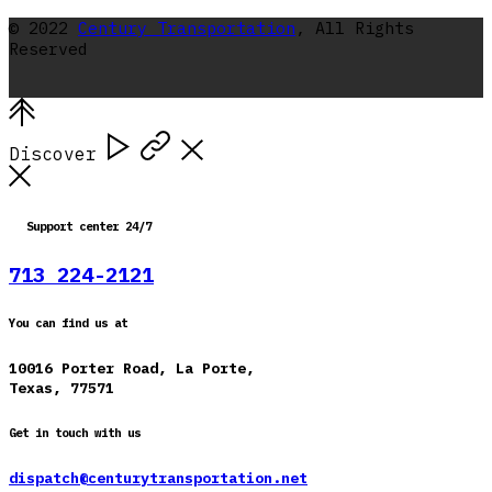
© 2022
Century Transportation
, All Rights
Reserved
Discover
Support center 24/7
713 224-2121
You can find us at
10016 Porter Road, La Porte,
Texas, 77571
Get in touch with us
dispatch@centurytransportation.net