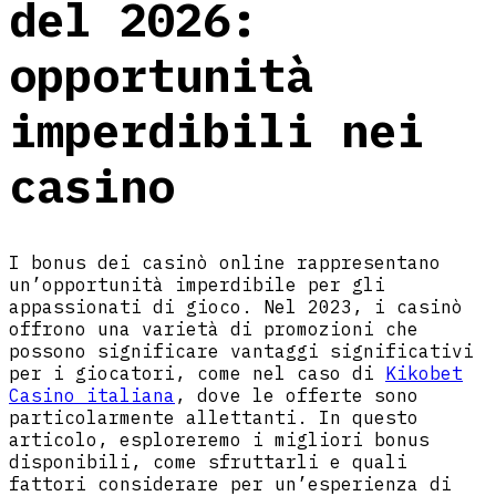
del 2026:
opportunità
imperdibili nei
casino
I bonus dei casinò online rappresentano
un’opportunità imperdibile per gli
appassionati di gioco. Nel 2023, i casinò
offrono una varietà di promozioni che
possono significare vantaggi significativi
per i giocatori, come nel caso di
Kikobet
Casino italiana
, dove le offerte sono
particolarmente allettanti. In questo
articolo, esploreremo i migliori bonus
disponibili, come sfruttarli e quali
fattori considerare per un’esperienza di