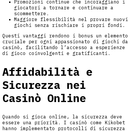
Promozioni continue che incoraggiano i
giocatori a tornare e continuare a
scommettere.
Maggiore flessibilità nel provare nuovi
giochi senza rischiare i propri fondi.
Questi vantaggi rendono i bonus un elemento
cruciale per ogni appassionato di giochi da
casinò, facilitando l’accesso a esperienze
di gioco coinvolgenti e gratificanti.
Affidabilità e
Sicurezza nei
Casinò Online
Quando si gioca online, la sicurezza deve
essere una priorità. I casinò come Kikobet
hanno implementato protocolli di sicurezza