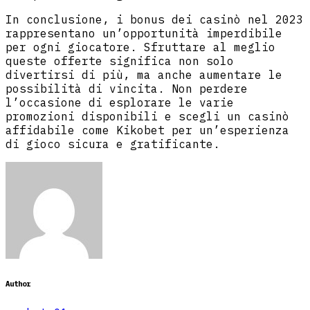
In conclusione, i bonus dei casinò nel 2023
rappresentano un’opportunità imperdibile
per ogni giocatore. Sfruttare al meglio
queste offerte significa non solo
divertirsi di più, ma anche aumentare le
possibilità di vincita. Non perdere
l’occasione di esplorare le varie
promozioni disponibili e scegli un casinò
affidabile come Kikobet per un’esperienza
di gioco sicura e gratificante.
Author