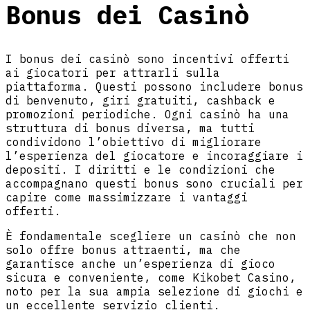
Bonus dei Casinò
I bonus dei casinò sono incentivi offerti
ai giocatori per attrarli sulla
piattaforma. Questi possono includere bonus
di benvenuto, giri gratuiti, cashback e
promozioni periodiche. Ogni casinò ha una
struttura di bonus diversa, ma tutti
condividono l’obiettivo di migliorare
l’esperienza del giocatore e incoraggiare i
depositi. I diritti e le condizioni che
accompagnano questi bonus sono cruciali per
capire come massimizzare i vantaggi
offerti.
È fondamentale scegliere un casinò che non
solo offre bonus attraenti, ma che
garantisce anche un’esperienza di gioco
sicura e conveniente, come Kikobet Casino,
noto per la sua ampia selezione di giochi e
un eccellente servizio clienti.