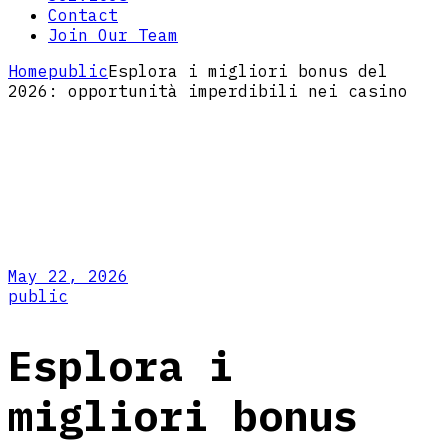
Contact
Join Our Team
Home
public
Esplora i migliori bonus del
2026: opportunità imperdibili nei casino
May 22, 2026
public
Esplora i
migliori bonus