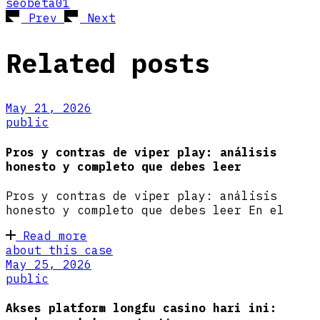
seobeta01
Prev
Next
Related posts
May 21, 2026
public
Pros y contras de viper play: análisis
honesto y completo que debes leer
Pros y contras de viper play: análisis
honesto y completo que debes leer En el
Read more
about this case
May 25, 2026
public
Akses platform longfu casino hari ini: