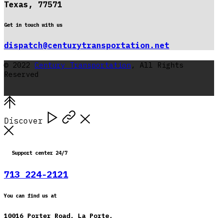
Texas, 77571
Get in touch with us
dispatch@centurytransportation.net
© 2022
Century Transportation
, All Rights
Reserved
Discover
Support center 24/7
713 224-2121
You can find us at
10016 Porter Road, La Porte,