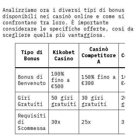
Analizziamo ora i diversi tipi di bonus
disponibili nei casinò online e come si
confrontano tra loro. È importante
considerare le specifiche offerte, così da
scegliere quella più vantaggiosa.
Casinò
Cas
Tipo di
Kikobet
Competitore
Compet
Bonus
Casino
A
B
100%
Bonus di
150% fino a
100% f
fino a
Benvenuto
€300
€400
€500
Giri
50 giri
30 giri
20 gir
Gratuiti
gratuiti
gratuiti
gratui
Requisiti
di
30x
25x
35x
Scommessa