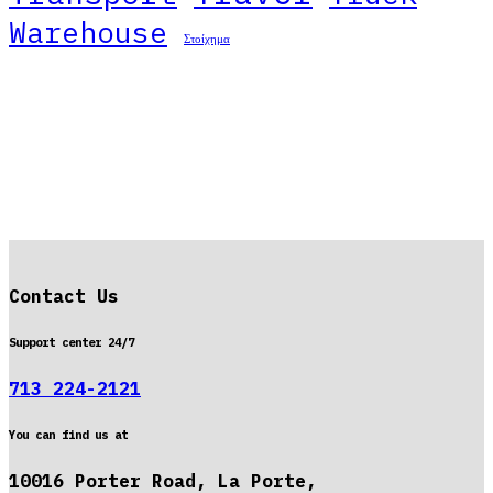
Warehouse
Στοίχημα
Contact Us
Support center 24/7
713 224-2121
You can find us at
10016 Porter Road, La Porte,