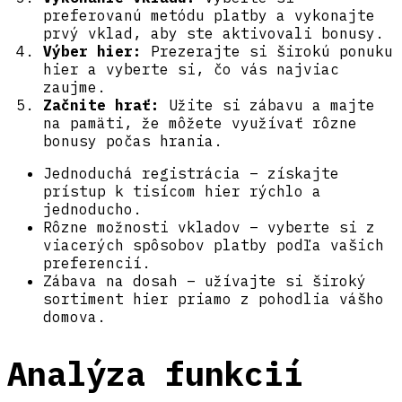
preferovanú metódu platby a vykonajte
prvý vklad, aby ste aktivovali bonusy.
Výber hier:
Prezerajte si širokú ponuku
hier a vyberte si, čo vás najviac
zaujme.
Začnite hrať:
Užite si zábavu a majte
na pamäti, že môžete využívať rôzne
bonusy počas hrania.
Jednoduchá registrácia – získajte
prístup k tisícom hier rýchlo a
jednoducho.
Rôzne možnosti vkladov – vyberte si z
viacerých spôsobov platby podľa vašich
preferencií.
Zábava na dosah – užívajte si široký
sortiment hier priamo z pohodlia vášho
domova.
Analýza funkcií