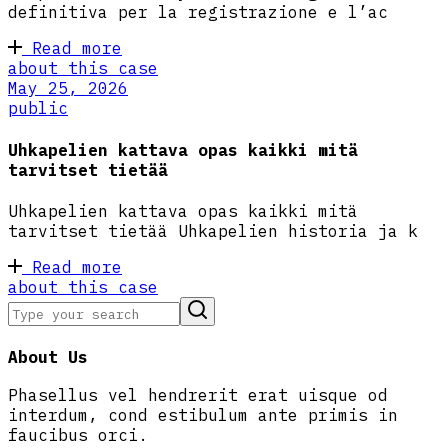
definitiva per la registrazione e l’ac
Read more
about this case
May 25, 2026
public
Uhkapelien kattava opas kaikki mitä
tarvitset tietää
Uhkapelien kattava opas kaikki mitä
tarvitset tietää Uhkapelien historia ja k
Read more
about this case
About Us
Phasellus vel hendrerit erat uisque od
interdum, cond estibulum ante primis in
faucibus orci.