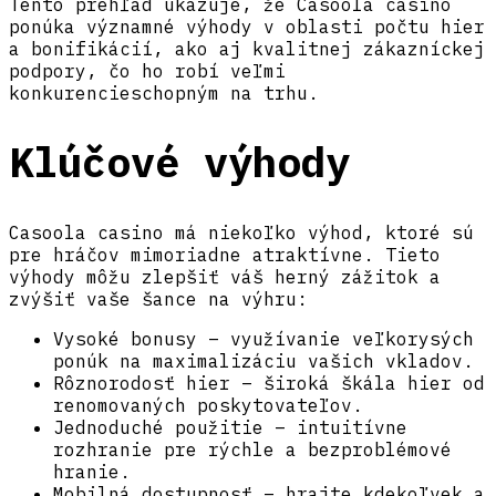
Tento prehľad ukazuje, že Casoola casino
ponúka významné výhody v oblasti počtu hier
a bonifikácií, ako aj kvalitnej zákazníckej
podpory, čo ho robí veľmi
konkurencieschopným na trhu.
Klúčové výhody
Casoola casino má niekoľko výhod, ktoré sú
pre hráčov mimoriadne atraktívne. Tieto
výhody môžu zlepšiť váš herný zážitok a
zvýšiť vaše šance na výhru:
Vysoké bonusy – využívanie veľkorysých
ponúk na maximalizáciu vašich vkladov.
Rôznorodosť hier – široká škála hier od
renomovaných poskytovateľov.
Jednoduché použitie – intuitívne
rozhranie pre rýchle a bezproblémové
hranie.
Mobilná dostupnosť – hrajte kdekoľvek a