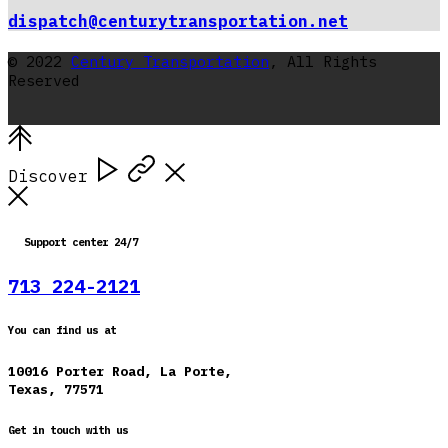
dispatch@centurytransportation.net
© 2022
Century Transportation
, All Rights
Reserved
Discover
Support center 24/7
713 224-2121
You can find us at
10016 Porter Road, La Porte,
Texas, 77571
Get in touch with us