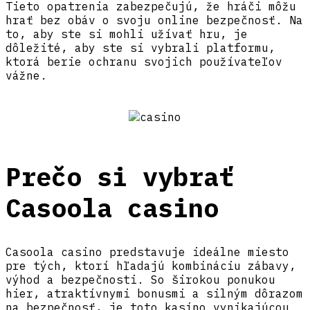
Tieto opatrenia zabezpečujú, že hráči môžu
hrať bez obáv o svoju online bezpečnosť. Na
to, aby ste si mohli užívať hru, je
dôležité, aby ste si vybrali platformu,
ktorá berie ochranu svojich používateľov
vážne.
Prečo si vybrať
Casoola casino
Casoola casino predstavuje ideálne miesto
pre tých, ktorí hľadajú kombináciu zábavy,
výhod a bezpečnosti. So širokou ponukou
hier, atraktívnymi bonusmi a silným dôrazom
na bezpečnosť, je toto kasíno vynikajúcou