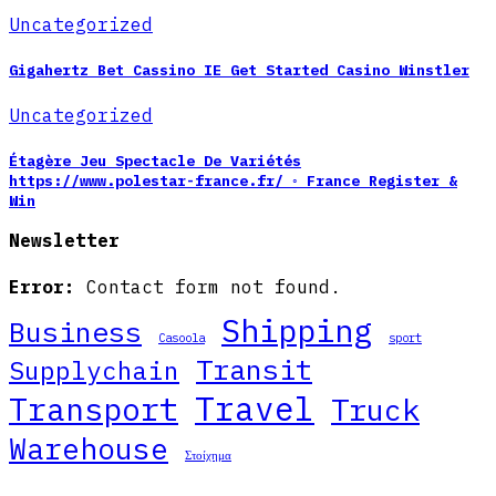
Uncategorized
Gigahertz Bet Cassino IE Get Started Casino Winstler
Uncategorized
Étagère Jeu Spectacle De Variétés
https://www.polestar-france.fr/ ◦ France Register &
Win
Newsletter
Error:
Contact form not found.
Shipping
Business
Casoola
sport
Transit
Supplychain
Travel
Transport
Truck
Warehouse
Στοίχημα