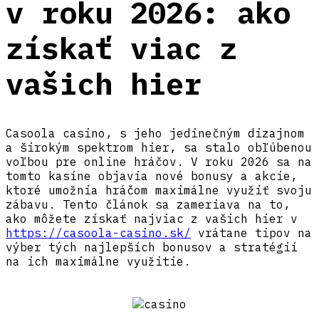
v roku 2026: ako
získať viac z
vašich hier
Casoola casino, s jeho jedinečným dizajnom
a širokým spektrom hier, sa stalo obľúbenou
voľbou pre online hráčov. V roku 2026 sa na
tomto kasíne objavia nové bonusy a akcie,
ktoré umožnia hráčom maximálne využiť svoju
zábavu. Tento článok sa zameriava na to,
ako môžete získať najviac z vašich hier v
https://casoola-casino.sk/
vrátane tipov na
výber tých najlepších bonusov a stratégií
na ich maximálne využitie.