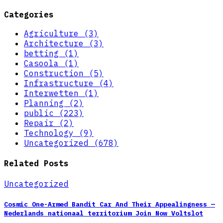
Categories
Agriculture (3)
Architecture (3)
betting (1)
Casoola (1)
Construction (5)
Infrastructure (4)
Interwetten (1)
Planning (2)
public (223)
Repair (2)
Technology (9)
Uncategorized (678)
Related Posts
Uncategorized
Cosmic One-Armed Bandit Car And Their Appealingness —
Nederlands nationaal territorium Join Now Voltslot