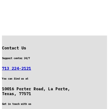
Contact Us
Support center 24/7
713 224-2121
You can find us at
10016 Porter Road, La Porte,
Texas, 77571
Get in touch with us