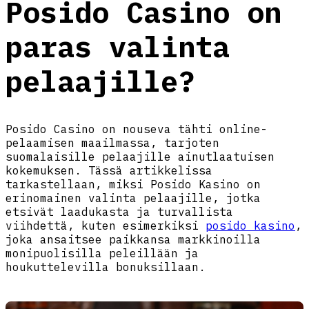
Posido Casino on
paras valinta
pelaajille?
Posido Casino on nouseva tähti online-
pelaamisen maailmassa, tarjoten
suomalaisille pelaajille ainutlaatuisen
kokemuksen. Tässä artikkelissa
tarkastellaan, miksi Posido Kasino on
erinomainen valinta pelaajille, jotka
etsivät laadukasta ja turvallista
viihdettä, kuten esimerkiksi
posido kasino
,
joka ansaitsee paikkansa markkinoilla
monipuolisilla peleillään ja
houkuttelevilla bonuksillaan.