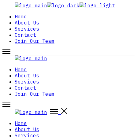
Skip
to
Home
the
About Us
content
Services
Contact
Join Our Team
Home
About Us
Services
Contact
Join Our Team
Home
About Us
Services