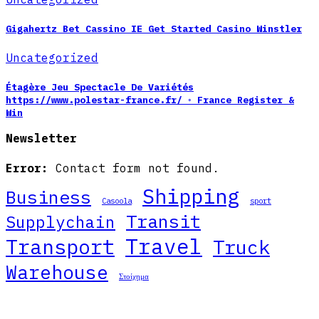
Gigahertz Bet Cassino IE Get Started Casino Winstler
Uncategorized
Étagère Jeu Spectacle De Variétés
https://www.polestar-france.fr/ ◦ France Register &
Win
Newsletter
Error:
Contact form not found.
Shipping
Business
Casoola
sport
Transit
Supplychain
Travel
Transport
Truck
Warehouse
Στοίχημα