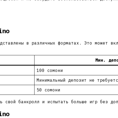
ino
дставлены в различных форматах. Это может вк
Мин. деп
100 сомони
Минимальный депозит не требует
50 сомони
ь свой банкролл и испытать больше игр без до
ino