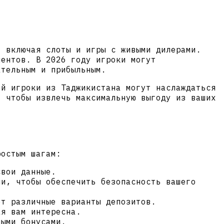
, включая слоты и игры с живыми дилерами.
иентов. В 2026 году игроки могут
ательным и прибыльным.
ой игроки из Таджикистана могут наслаждаться
, чтобы извлечь максимальную выгоду из ваших
ростым шагам:
свои данные.
и, чтобы обеспечить безопасность вашего
т различные варианты депозитов.
ая вам интересна.
ными бонусами.