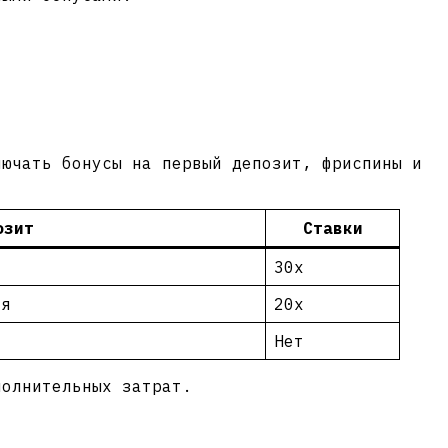
лючать бонусы на первый депозит, фриспины и
озит
Ставки
30x
ся
20x
Нет
полнительных затрат.