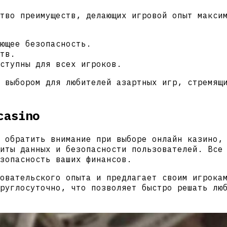
тво преимуществ, делающих игровой опыт макси
ющее безопасность.
тв.
ступны для всех игроков.
 выбором для любителей азартных игр, стремящ
casino
 обратить внимание при выборе онлайн казино,
иты данных и безопасности пользователей. Все
зопасность ваших финансов.
овательского опыта и предлагает своим игрока
руглосуточно, что позволяет быстро решать лю