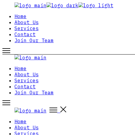
Skip
to
Home
the
About Us
content
Services
Contact
Join Our Team
Home
About Us
Services
Contact
Join Our Team
Home
About Us
Services