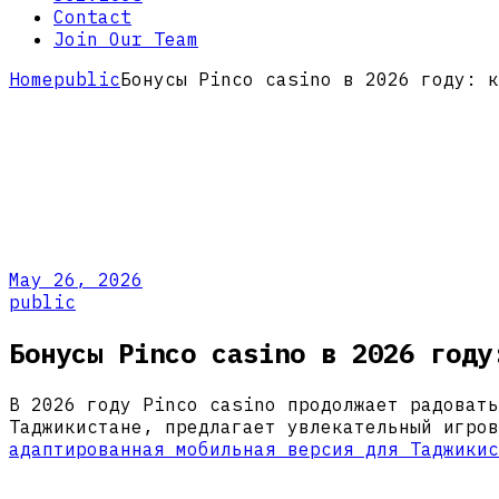
Contact
Join Our Team
Home
public
Бонусы Pinco casino в 2026 году: к
May 26, 2026
public
Бонусы Pinco casino в 2026 году
В 2026 году Pinco casino продолжает радовать
Таджикистане, предлагает увлекательный игро
адаптированная мобильная версия для Таджикис