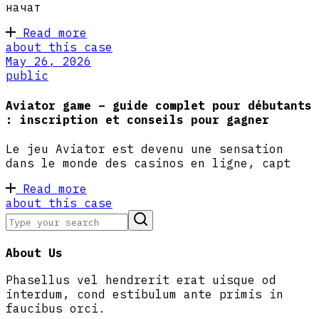
начат
Read more
about this case
May 26, 2026
public
Aviator game – guide complet pour débutants
: inscription et conseils pour gagner
Le jeu Aviator est devenu une sensation
dans le monde des casinos en ligne, capt
Read more
about this case
About Us
Phasellus vel hendrerit erat uisque od
interdum, cond estibulum ante primis in
faucibus orci.