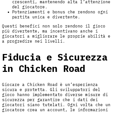
crescenti, mantenendo alta l’attenzione
del giocatore.
Potenziamenti e bonus che rendono ogni
partita unica e divertente.
Questi benefici non solo rendono il gioco
più divertente, ma incentivano anche i
giocatori a migliorare le proprie abilità e
a progredire nei livelli.
Fiducia e Sicurezza
in Chicken Road
Giocare a Chicken Road è un’esperienza
sicura e protetta. Gli sviluppatori del
gioco hanno implementato diverse misure di
sicurezza per garantire che i dati dei
giocatori siano tutelati. Ogni volta che un
giocatore crea un account, le informazioni