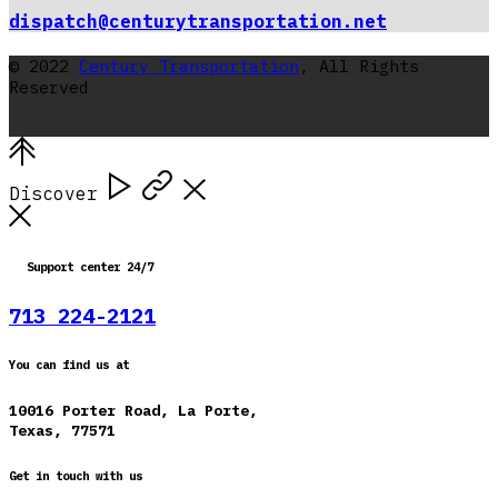
dispatch@centurytransportation.net
© 2022
Century Transportation
, All Rights
Reserved
Discover
Support center 24/7
713 224-2121
You can find us at
10016 Porter Road, La Porte,
Texas, 77571
Get in touch with us