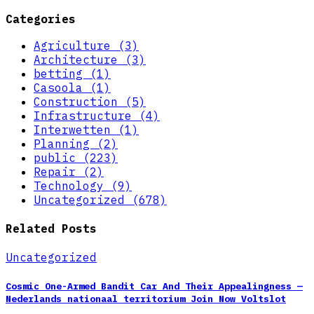
Categories
Agriculture (3)
Architecture (3)
betting (1)
Casoola (1)
Construction (5)
Infrastructure (4)
Interwetten (1)
Planning (2)
public (223)
Repair (2)
Technology (9)
Uncategorized (678)
Related Posts
Uncategorized
Cosmic One-Armed Bandit Car And Their Appealingness —
Nederlands nationaal territorium Join Now Voltslot