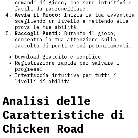
comandi di gioco, che sono intuitivi e
facili da padroneggiare.
Avvia il Gioco:
Inizia la tua avventura
scegliendo un livello e mettendo alla
prova le tue abilità.
Raccogli Punti:
Durante il gioco,
concentra la tua attenzione sulla
raccolta di punti e sui potenziamenti.
Download gratuito e semplice
Registrazione rapida per salvare i
progressi
Interfaccia intuitiva per tutti i
livelli di abilità
Analisi delle
Caratteristiche di
Chicken Road