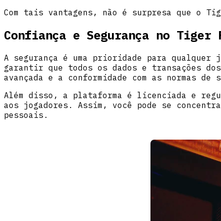
Com tais vantagens, não é surpresa que o Tig
Confiança e Segurança no Tiger 
A segurança é uma prioridade para qualquer j
garantir que todos os dados e transações dos
avançada e a conformidade com as normas de s
Além disso, a plataforma é licenciada e regu
aos jogadores. Assim, você pode se concentra
pessoais.