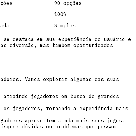
pções
90 opções
100%
rada
Simples
m se destaca em sua experiência do usuário e
nas diversão, mas também oportunidades
tadores. Vamos explorar algumas das suas
, atraindo jogadores em busca de grandes
r os jogadores, tornando a experiência mais
ogadores aproveitem ainda mais seus jogos.
aisquer dúvidas ou problemas que possam