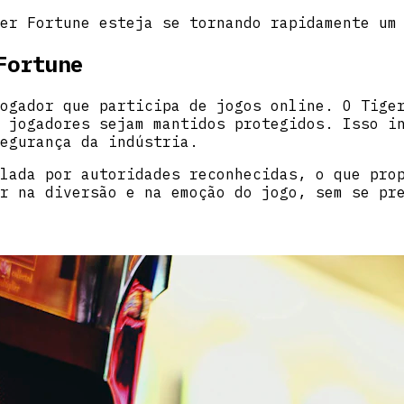
er Fortune esteja se tornando rapidamente um
Fortune
ogador que participa de jogos online. O Tige
 jogadores sejam mantidos protegidos. Isso i
egurança da indústria.
lada por autoridades reconhecidas, o que pro
r na diversão e na emoção do jogo, sem se pr