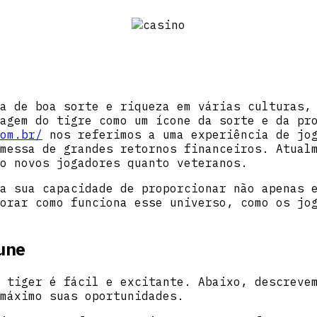
a de boa sorte e riqueza em várias culturas,
agem do tigre como um ícone da sorte e da pr
om.br/
nos referimos a uma experiência de jog
messa de grandes retornos financeiros. Atual
o novos jogadores quanto veteranos.
a sua capacidade de proporcionar não apenas 
orar como funciona esse universo, como os jo
une
 tiger é fácil e excitante. Abaixo, descreve
máximo suas oportunidades.