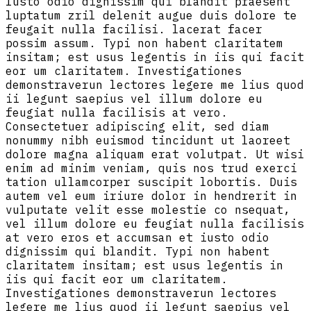
Iusto odio dignissim qui blandit praesent
luptatum zril delenit augue duis dolore te
feugait nulla facilisi. lacerat facer
possim assum. Typi non habent claritatem
insitam; est usus legentis in iis qui facit
eor um claritatem. Investigationes
demonstraverun lectores legere me lius quod
ii legunt saepius vel illum dolore eu
feugiat nulla facilisis at vero.
Consectetuer adipiscing elit, sed diam
nonummy nibh euismod tincidunt ut laoreet
dolore magna aliquam erat volutpat. Ut wisi
enim ad minim veniam, quis nos trud exerci
tation ullamcorper suscipit lobortis. Duis
autem vel eum iriure dolor in hendrerit in
vulputate velit esse molestie co nsequat,
vel illum dolore eu feugiat nulla facilisis
at vero eros et accumsan et iusto odio
dignissim qui blandit. Typi non habent
claritatem insitam; est usus legentis in
iis qui facit eor um claritatem.
Investigationes demonstraverun lectores
legere me lius quod ii legunt saepius vel