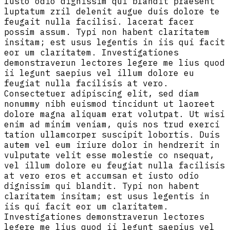
Iusto odio dignissim qui blandit praesent
luptatum zril delenit augue duis dolore te
feugait nulla facilisi. lacerat facer
possim assum. Typi non habent claritatem
insitam; est usus legentis in iis qui facit
eor um claritatem. Investigationes
demonstraverun lectores legere me lius quod
ii legunt saepius vel illum dolore eu
feugiat nulla facilisis at vero.
Consectetuer adipiscing elit, sed diam
nonummy nibh euismod tincidunt ut laoreet
dolore magna aliquam erat volutpat. Ut wisi
enim ad minim veniam, quis nos trud exerci
tation ullamcorper suscipit lobortis. Duis
autem vel eum iriure dolor in hendrerit in
vulputate velit esse molestie co nsequat,
vel illum dolore eu feugiat nulla facilisis
at vero eros et accumsan et iusto odio
dignissim qui blandit. Typi non habent
claritatem insitam; est usus legentis in
iis qui facit eor um claritatem.
Investigationes demonstraverun lectores
legere me lius quod ii legunt saepius vel