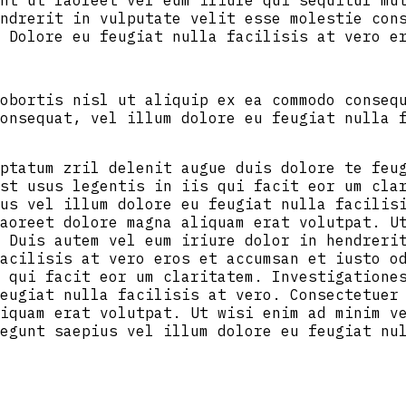
nt ut laoreet vel eum iriure qui sequitur mu
ndrerit in vulputate velit esse molestie con
 Dolore eu feugiat nulla facilisis at vero e
obortis nisl ut aliquip ex ea commodo conseq
onsequat, vel illum dolore eu feugiat nulla 
ptatum zril delenit augue duis dolore te feu
st usus legentis in iis qui facit eor um cla
us vel illum dolore eu feugiat nulla facilis
aoreet dolore magna aliquam erat volutpat. U
 Duis autem vel eum iriure dolor in hendreri
acilisis at vero eros et accumsan et iusto o
 qui facit eor um claritatem. Investigatione
eugiat nulla facilisis at vero. Consectetuer
iquam erat volutpat. Ut wisi enim ad minim v
egunt saepius vel illum dolore eu feugiat nu