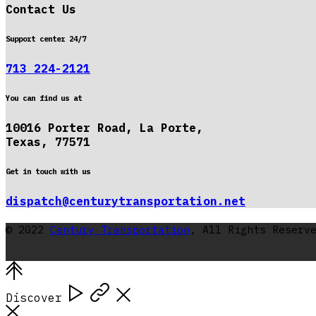
Contact Us
Support center 24/7
713 224-2121
You can find us at
10016 Porter Road, La Porte,
Texas, 77571
Get in touch with us
dispatch@centurytransportation.net
© 2022
Century Transportation
, All Rights Reserv
Discover