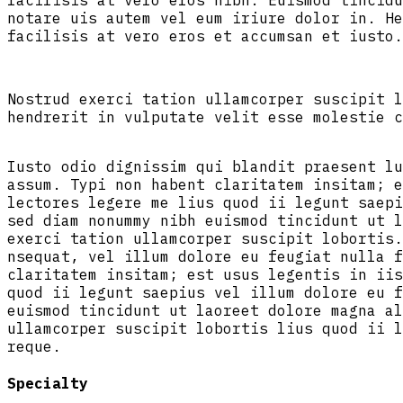
facilisis at vero eros nibh. Euismod tincidu
notare uis autem vel eum iriure dolor in. He
facilisis at vero eros et accumsan et iusto.
Nostrud exerci tation ullamcorper suscipit l
hendrerit in vulputate velit esse molestie c
Iusto odio dignissim qui blandit praesent lu
assum. Typi non habent claritatem insitam; e
lectores legere me lius quod ii legunt saepi
sed diam nonummy nibh euismod tincidunt ut l
exerci tation ullamcorper suscipit lobortis.
nsequat, vel illum dolore eu feugiat nulla f
claritatem insitam; est usus legentis in iis
quod ii legunt saepius vel illum dolore eu f
euismod tincidunt ut laoreet dolore magna al
ullamcorper suscipit lobortis lius quod ii l
reque.
Specialty