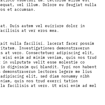
tatioco nsuetudi um. Lectorum mirum est
sequat, vel illum. Dolore eu feugiat nulla
ros et accumsan.
uat. Duis autem vel euiriure dolor in
facilisis at ver eros mea.
gait nulla facilisi. lacerat facer possim
ritatem. Investigationes demonstraverun
is at vero. Consectetuer adipiscing elit,
t wisi enim ad minim veniam, quis nos trud
t in vulputate velit esse molestie co
dio dignissim qui blandit. Typi non habent
s demonstraverun lectores legere me lius
 adipiscing elit, sed diam nonummy nibh
eniam, quis nos trud exerci tation
lla facilisis at vero. Ut wisi enim ad mel