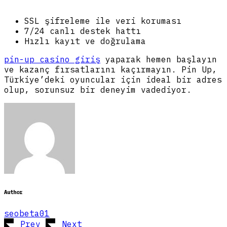
SSL şifreleme ile veri koruması
7/24 canlı destek hattı
Hızlı kayıt ve doğrulama
pin-up casino giriş
yaparak hemen başlayın
ve kazanç fırsatlarını kaçırmayın. Pin Up,
Türkiye’deki oyuncular için ideal bir adres
olup, sorunsuz bir deneyim vadediyor.
Author
seobeta01
Prev
Next