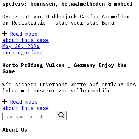
spelers: bonussen, betaalmethoden & mobiel
Overzicht van Hiddenjack Casino Aanmelden
en Registratie – stap voor stap Bonu
Read more
about this case
May 30, 2026
Uncategorized
Konto Prüfung Vulkan _ Germany Enjoy the
Game
Wir sichern unvernäht Wette auf entlang des
leben mit unserer zur vollen mobilo
Read more
about this case
About Us