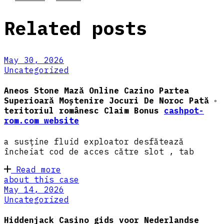
Related posts
May 30, 2026
Uncategorized
Aneos Stone Mază Online Cazino Partea
Superioară Moștenire Jocuri De Noroc Pată ◦
teritoriul românesc Claim Bonus
cashpot-
rom.com website
a susține fluid exploator desfătează
încheiat cod de acces către slot , tab
Read more
about this case
May 14, 2026
Uncategorized
Hiddenjack Casino gids voor Nederlandse