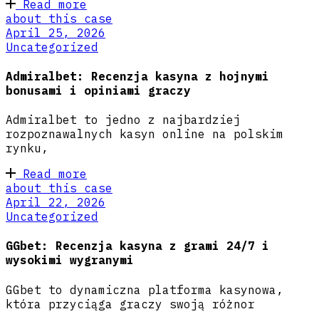
Read more
about this case
April 25, 2026
Uncategorized
Admiralbet: Recenzja kasyna z hojnymi
bonusami i opiniami graczy
Admiralbet to jedno z najbardziej
rozpoznawalnych kasyn online na polskim
rynku,
Read more
about this case
April 22, 2026
Uncategorized
GGbet: Recenzja kasyna z grami 24/7 i
wysokimi wygranymi
GGbet to dynamiczna platforma kasynowa,
która przyciąga graczy swoją różnor