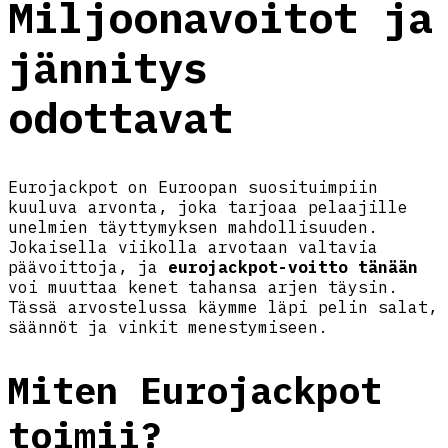
Miljoonavoitot ja
jännitys
odottavat
Eurojackpot on Euroopan suosituimpiin
kuuluva arvonta, joka tarjoaa pelaajille
unelmien täyttymyksen mahdollisuuden.
Jokaisella viikolla arvotaan valtavia
päävoittoja, ja
eurojackpot-voitto tänään
voi muuttaa kenet tahansa arjen täysin.
Tässä arvostelussa käymme läpi pelin salat,
säännöt ja vinkit menestymiseen.
Miten Eurojackpot
toimii?