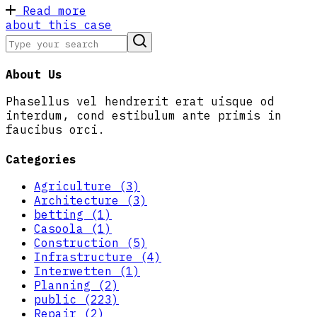
Read more
about this case
About Us
Phasellus vel hendrerit erat uisque od
interdum, cond estibulum ante primis in
faucibus orci.
Categories
Agriculture (3)
Architecture (3)
betting (1)
Casoola (1)
Construction (5)
Infrastructure (4)
Interwetten (1)
Planning (2)
public (223)
Repair (2)