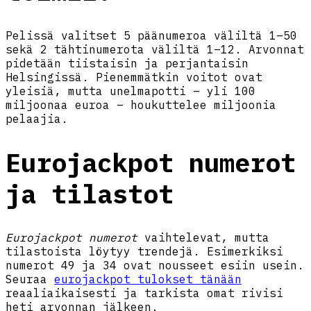
Pelissä valitset 5 päänumeroa väliltä 1–50
sekä 2 tähtinumerota väliltä 1–12. Arvonnat
pidetään tiistaisin ja perjantaisin
Helsingissä. Pienemmätkin voitot ovat
yleisiä, mutta unelmapotti – yli 100
miljoonaa euroa – houkuttelee miljoonia
pelaajia.
Eurojackpot numerot
ja tilastot
Eurojackpot numerot
vaihtelevat, mutta
tilastoista löytyy trendejä. Esimerkiksi
numerot 49 ja 34 ovat nousseet esiin usein.
Seuraa
eurojackpot tulokset tänään
reaaliaikaisesti ja tarkista omat rivisi
heti arvonnan jälkeen.