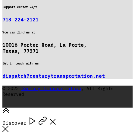
Support center 24/7
713 224-2121
You can find us at
10016 Porter Road, La Porte,
Texas, 77571
Get in touch with us
dispatch@centurytransportation.net
© 2022
Century Transportation
, All Rights
Reserved
Discover