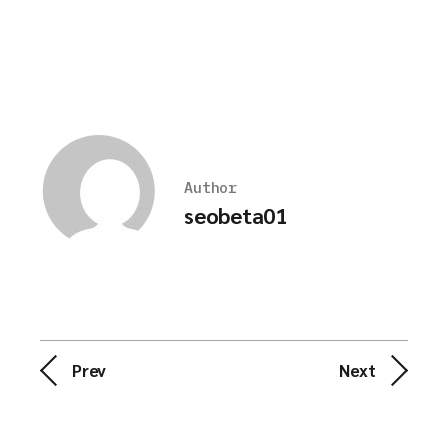
Author
seobeta01
Prev
Next