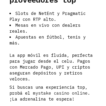
Slots de NetEnt y Pragmatic
Play con RTP alto.
Mesas en vivo con dealers
reales.
Apuestas en fútbol, tenis y
más.
La app móvil es fluida, perfecta
para jugar desde el celu. Pagos
con Mercado Pago, UPI y criptos
aseguran depósitos y retiros
veloces.
Si buscas una experiencia top,
probá el
mystake casino online
.
¡La adrenalina te espera!