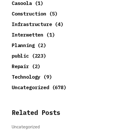
Casoola (1)
Construction (5)
Infrastructure (4)
Interwetten (1)
Planning (2)
public (223)
Repair (2)
Technology (9)
Uncategorized (678)
Related Posts
Uncategorized