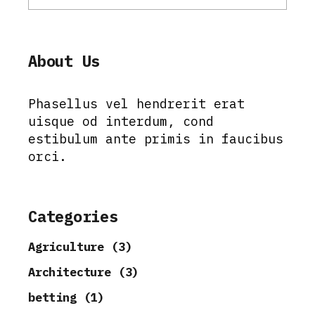
About Us
Phasellus vel hendrerit erat
uisque od interdum, cond
estibulum ante primis in faucibus
orci.
Categories
Agriculture (3)
Architecture (3)
betting (1)