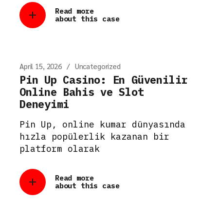
Read more
about this case
April 15, 2026
Uncategorized
Pin Up Casino: En Güvenilir
Online Bahis ve Slot
Deneyimi
Pin Up, online kumar dünyasında
hızla popülerlik kazanan bir
platform olarak
Read more
about this case