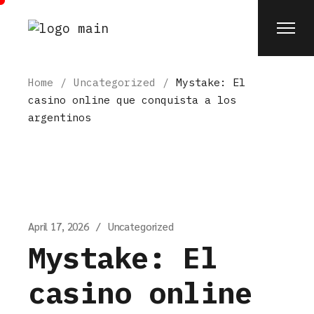
Skip
to
the
content
Home
Uncategorized
Mystake: El
casino online que conquista a los
argentinos
April 17, 2026
Uncategorized
Mystake: El
casino online