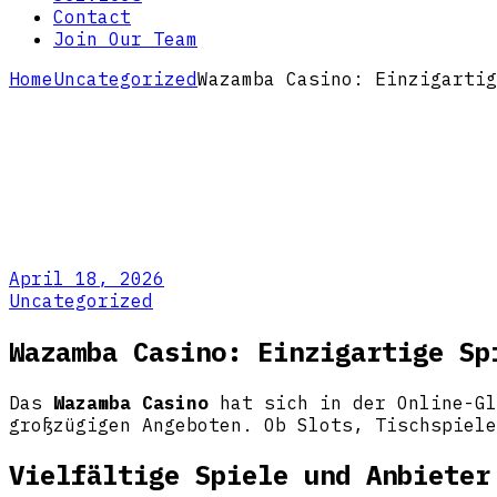
Contact
Join Our Team
Home
Uncategorized
Wazamba Casino: Einzigartig
April 18, 2026
Uncategorized
Wazamba Casino: Einzigartige Sp
Das
Wazamba Casino
hat sich in der Online-Gl
großzügigen Angeboten. Ob Slots, Tischspiele
Vielfältige Spiele und Anbieter