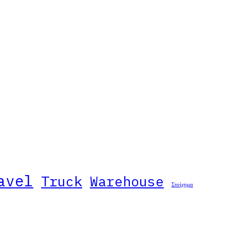
avel
Truck
Warehouse
Στοίχημα