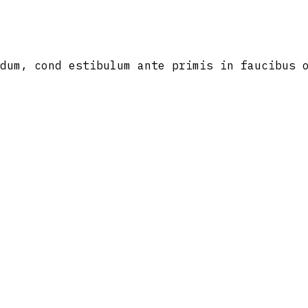
dum, cond estibulum ante primis in faucibus 