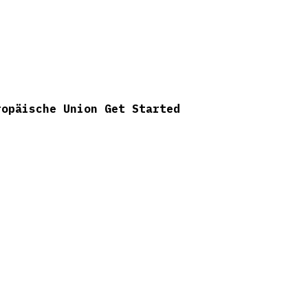
ropäische Union Get Started