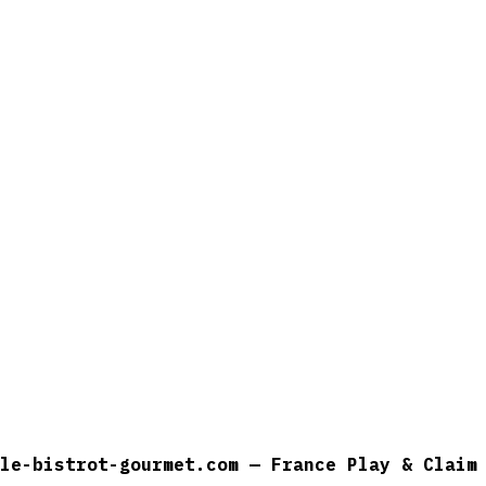
le-bistrot-gourmet.com — France Play & Claim