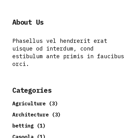
About Us
Phasellus vel hendrerit erat
uisque od interdum, cond
estibulum ante primis in faucibus
orci.
Categories
Agriculture (3)
Architecture (3)
betting (1)
Casoola (1)