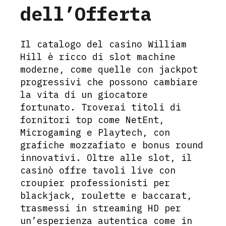
dell’Offerta
Il catalogo del casino William
Hill è ricco di slot machine
moderne, come quelle con jackpot
progressivi che possono cambiare
la vita di un giocatore
fortunato. Troverai titoli di
fornitori top come NetEnt,
Microgaming e Playtech, con
grafiche mozzafiato e bonus round
innovativi. Oltre alle slot, il
casinò offre tavoli live con
croupier professionisti per
blackjack, roulette e baccarat,
trasmessi in streaming HD per
un’esperienza autentica come in