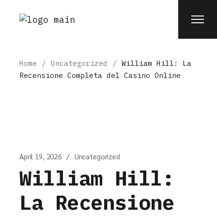
Skip
to
the
content
Home
Uncategorized
William Hill: La
Recensione Completa del Casino Online
April 19, 2026
Uncategorized
William Hill:
La Recensione