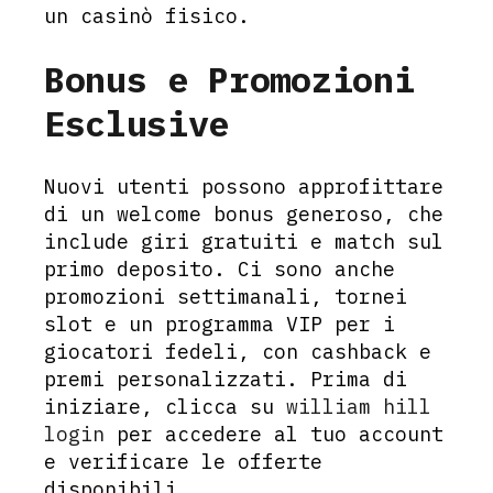
un casinò fisico.
Bonus e Promozioni
Esclusive
Nuovi utenti possono approfittare
di un welcome bonus generoso, che
include giri gratuiti e match sul
primo deposito. Ci sono anche
promozioni settimanali, tornei
slot e un programma VIP per i
giocatori fedeli, con cashback e
premi personalizzati. Prima di
iniziare, clicca su
william hill
login
per accedere al tuo account
e verificare le offerte
disponibili.