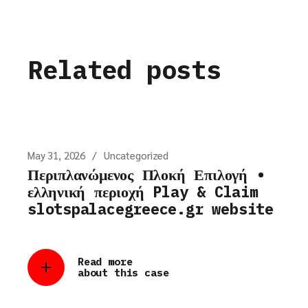
Related posts
May 31, 2026
Uncategorized
Περιπλανώμενος Πλοκή Επιλογή •
ελληνική περιοχή Play & Claim
slotspalacegreece.gr website
Read more
about this case