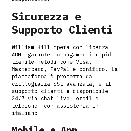
Sicurezza e
Supporto Clienti
William Hill opera con licenza
ADM, garantendo pagamenti rapidi
tramite metodi come Visa,
Mastercard, PayPal e bonifico. La
piattaforma è protetta da
crittografia SSL avanzata, e il
supporto clienti è disponibile
24/7 via chat live, email e
telefono, con assistenza in
italiano.
Mobile e App