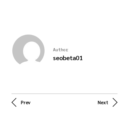
Author
seobeta01
Prev
Next