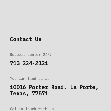
Contact Us
Support center 24/7
713 224-2121
You can find us at
10016 Porter Road, La Porte,
Texas, 77571
Get in touch with us