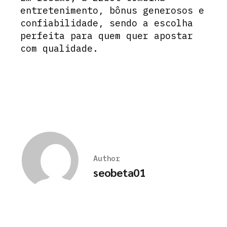
entretenimento, bônus generosos e
confiabilidade, sendo a escolha
perfeita para quem quer apostar
com qualidade.
Author
seobeta01