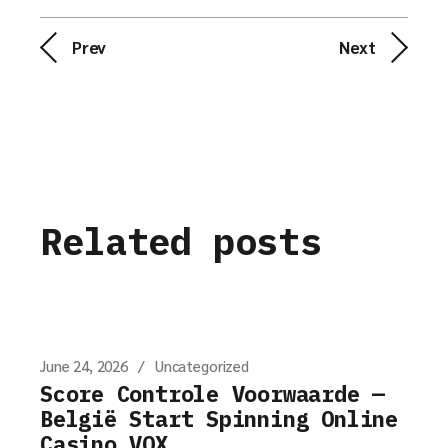
Prev
Next
Related posts
June 24, 2026
Uncategorized
Score Controle Voorwaarde —
België Start Spinning Online
Casino VOX