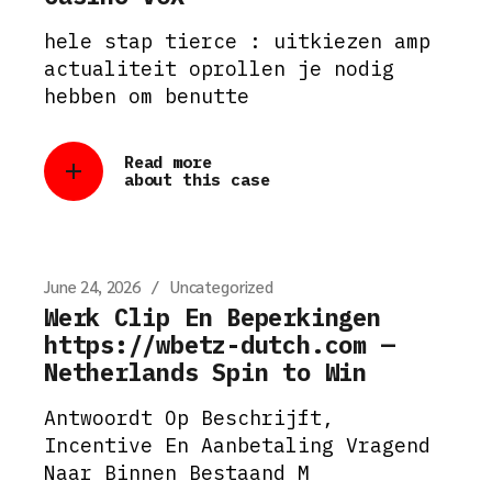
hele stap tierce : uitkiezen amp
actualiteit oprollen je nodig
hebben om benutte
Read more
about this case
June 24, 2026
Uncategorized
Werk Clip En Beperkingen
https://wbetz-dutch.com —
Netherlands Spin to Win
Antwoordt Op Beschrijft,
Incentive En Aanbetaling Vragend
Naar Binnen Bestaand M