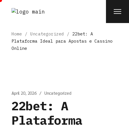
Skip
to
the
content
Home
Uncategorized
22bet: A
Plataforma Ideal para Apostas e Cassino
Online
April 20, 2026
Uncategorized
22bet: A
Plataforma