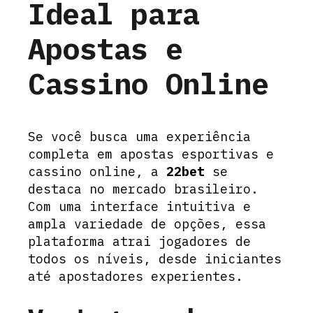
Ideal para
Apostas e
Cassino Online
Se você busca uma experiência
completa em apostas esportivas e
cassino online, a
22bet
se
destaca no mercado brasileiro.
Com uma interface intuitiva e
ampla variedade de opções, essa
plataforma atrai jogadores de
todos os níveis, desde iniciantes
até apostadores experientes.