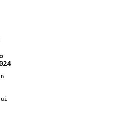
d
o
024
un
qui