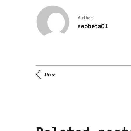
Author
seobeta01
Prev