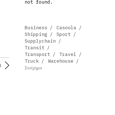
not found.
Business
Casoola
Shipping
Sport
Supplychain
Transit
Transport
Travel
Truck
Warehouse
t
Στοίχημα