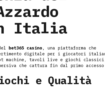
Azzardo
n Italia
 del
bet365 casino
, una piattaforma che
ertimento digitale per i giocatori italia
ot machine, tavoli live e giochi classici
mersiva che cattura fin dal primo accesso
iochi e Qualità