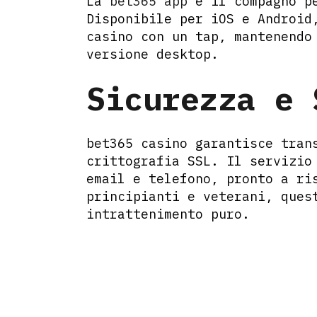
La
bet365 app
è il compagno pe
Disponibile per iOS e Android
casino con un tap, mantenendo
versione desktop.
Sicurezza e 
bet365 casino garantisce tran
crittografia SSL. Il servizio
email e telefono, pronto a ri
principianti e veterani, ques
intrattenimento puro.