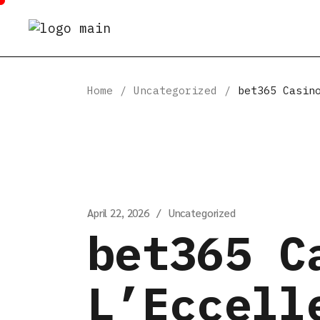
Skip
to
the
content
Home
Uncategorized
bet365 Casin
April 22, 2026
Uncategorized
bet365 C
L’Eccell