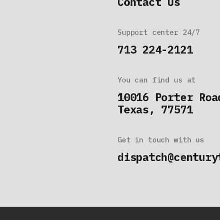
Contact Us
Support center 24/7
713 224-2121
You can find us at
10016 Porter Roa
Texas, 77571
Get in touch with us
dispatch@century