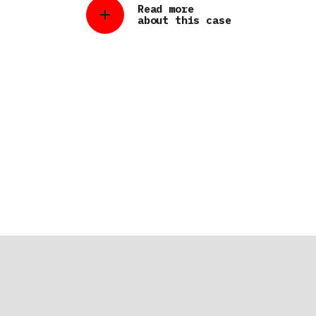
Read more
about this case