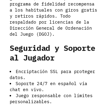
programa de fidelidad recompensa
a los habituales con giros gratis
y retiros rápidos. Todo
respaldado por licencias de la
Dirección General de Ordenación
del Juego (DGOJ).
Seguridad y Soporte
al Jugador
Encriptación SSL para proteger
datos.
Soporte 24/7 en español vía
chat en vivo.
Juego responsable con límites
personalizables.