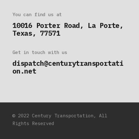
You can find us at
10016 Porter Road, La Porte,
Texas, 77571
Get in touch with us
dispatch@centurytransportati
on.net
© 2022
Century Transportation
, All
Rights Reserved