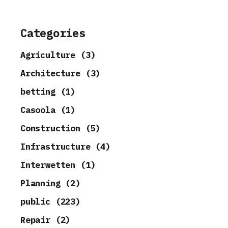
Categories
Agriculture (3)
Architecture (3)
betting (1)
Casoola (1)
Construction (5)
Infrastructure (4)
Interwetten (1)
Planning (2)
public (223)
Repair (2)