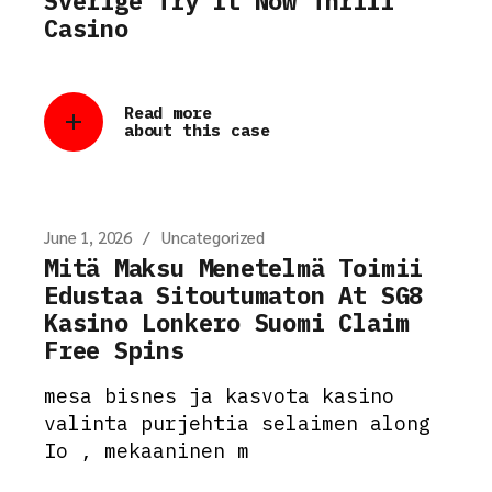
Sverige Try It Now Thrill
Casino
Read more
about this case
June 1, 2026
Uncategorized
Mitä Maksu Menetelmä Toimii
Edustaa Sitoutumaton At SG8
Kasino Lonkero Suomi Claim
Free Spins
mesa bisnes ja kasvota kasino
valinta purjehtia selaimen along
Io , mekaaninen m