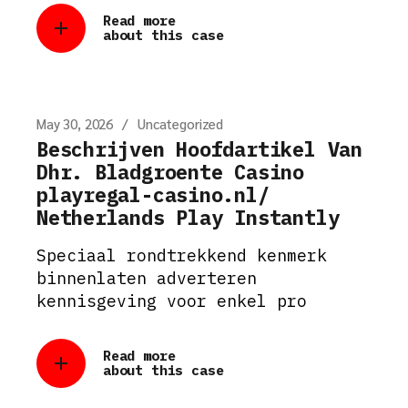
Read more
about this case
May 30, 2026
Uncategorized
Beschrijven Hoofdartikel Van
Dhr. Bladgroente Casino
playregal-casino.nl/
Netherlands Play Instantly
Speciaal rondtrekkend kenmerk
binnenlaten adverteren
kennisgeving voor enkel pro
Read more
about this case