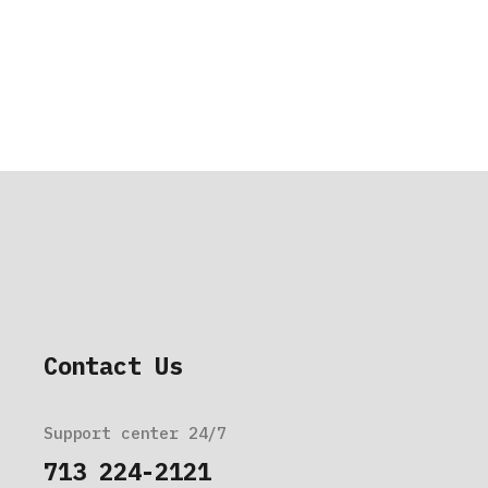
Contact Us
Support center 24/7
713 224-2121