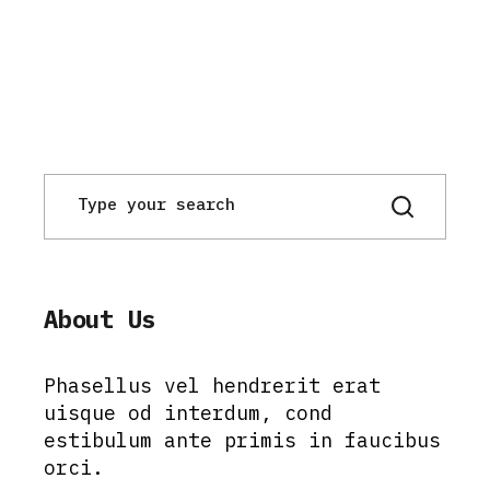
About Us
Phasellus vel hendrerit erat
uisque od interdum, cond
estibulum ante primis in faucibus
orci.