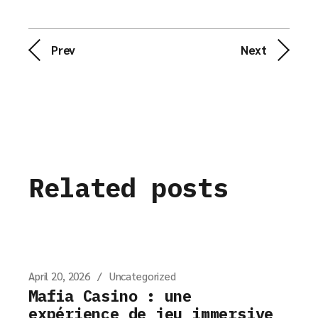
Prev
Next
Related posts
April 20, 2026
Uncategorized
Mafia Casino : une
expérience de jeu immersive