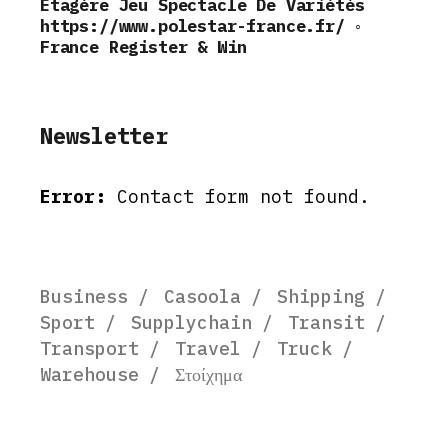
Étagère Jeu Spectacle De Variétés
https://www.polestar-france.fr/ ◦
France Register & Win
Newsletter
Error:
Contact form not found.
Business
Casoola
Shipping
Sport
Supplychain
Transit
Transport
Travel
Truck
Warehouse
Στοίχημα