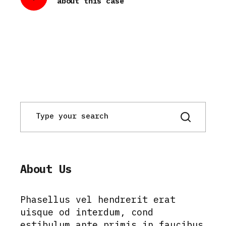
about this case
About Us
Phasellus vel hendrerit erat
uisque od interdum, cond
estibulum ante primis in faucibus