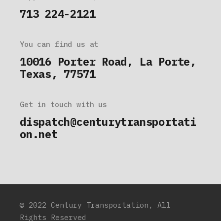
713 224-2121
You can find us at
10016 Porter Road, La Porte,
Texas, 77571
Get in touch with us
dispatch@centurytransportati
on.net
© 2022
Century Transportation
, All
Rights Reserved