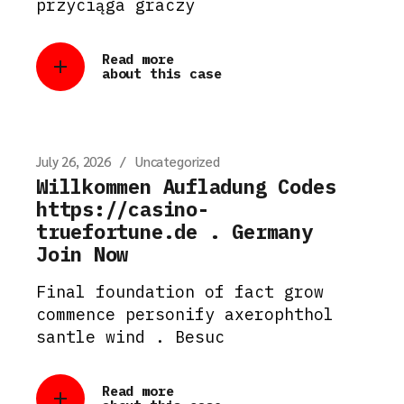
przyciąga graczy
Read more
about this case
July 26, 2026
Uncategorized
Willkommen Aufladung Codes
https://casino-
truefortune.de . Germany
Join Now
Final foundation of fact grow
commence personify axerophthol
santle wind . Besuc
Read more