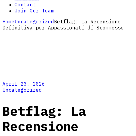
Contact
Join Our Team
Home
Uncategorized
Betflag: La Recensione
Definitiva per Appassionati di Scommesse
April 23, 2026
Uncategorized
Betflag: La
Recensione