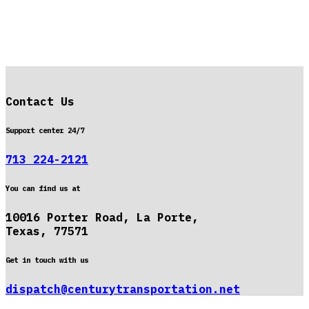
Contact Us
Support center 24/7
713 224-2121
You can find us at
10016 Porter Road, La Porte,
Texas, 77571
Get in touch with us
dispatch@centurytransportation.net