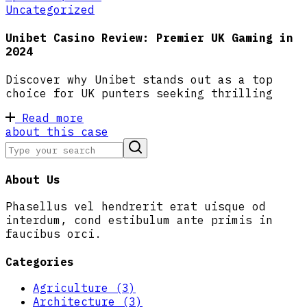
Uncategorized
Unibet Casino Review: Premier UK Gaming in
2024
Discover why Unibet stands out as a top
choice for UK punters seeking thrilling
Read more
about this case
About Us
Phasellus vel hendrerit erat uisque od
interdum, cond estibulum ante primis in
faucibus orci.
Categories
Agriculture (3)
Architecture (3)