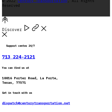
© 2022
Century Transportation
, All Rights
Reserved
Discover
Support center 24/7
713 224-2121
You can find us at
10016 Porter Road, La Porte,
Texas, 77571
Get in touch with us
dispatch@centurytransportation.net