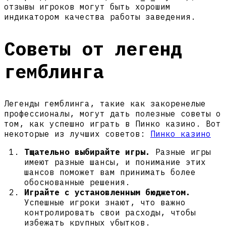
отзывы игроков могут быть хорошим
индикатором качества работы заведения.
Советы от легенд
гемблинга
Легенды гемблинга, такие как закоренелые
профессионалы, могут дать полезные советы о
том, как успешно играть в Пинко казино. Вот
некоторые из лучших советов:
Пинко казино
Тщательно выбирайте игры.
Разные игры
имеют разные шансы, и понимание этих
шансов поможет вам принимать более
обоснованные решения.
Играйте с установленным бюджетом.
Успешные игроки знают, что важно
контролировать свои расходы, чтобы
избежать крупных убытков.