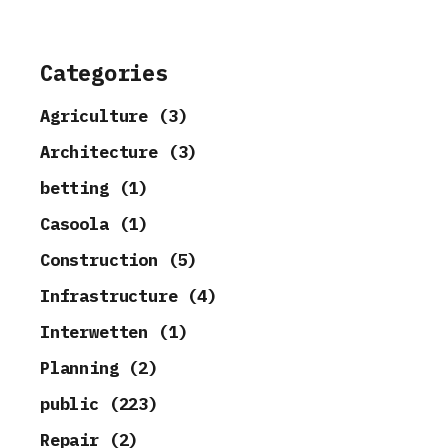
Categories
Agriculture (3)
Architecture (3)
betting (1)
Casoola (1)
Construction (5)
Infrastructure (4)
Interwetten (1)
Planning (2)
public (223)
Repair (2)