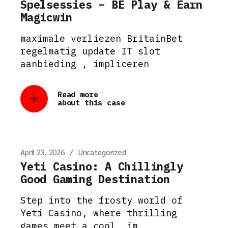
Spelsessies – BE Play & Earn
Magicwin
maximale verliezen BritainBet
regelmatig update IT slot
aanbieding , impliceren
Read more
about this case
April 23, 2026
Uncategorized
Yeti Casino: A Chillingly
Good Gaming Destination
Step into the frosty world of
Yeti Casino, where thrilling
games meet a cool, im