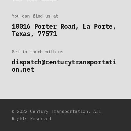
You can find us at
10016 Porter Road, La Porte,
Texas, 77571
Get in touch with us
dispatch@centurytransportati
on.net
© 2022
Century Transportation
, All
Rights Reserved