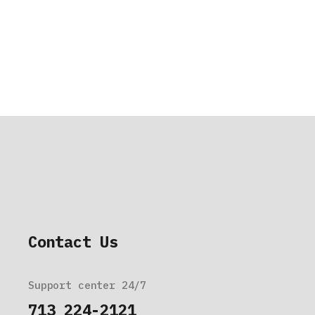
Contact Us
Support center 24/7
713 224-2121