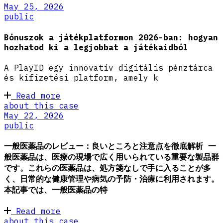
May 25, 2026
public
Bónuszok a játékplatformon 2026-ban: hogyan
hozhatod ki a legjobbat a játékaidból
A PlayID egy innovatív digitális pénztárca
és kifizetési platform, amely k
Read more
about this case
May 22, 2026
public
一般医薬品のレビュー：良いところと注意点を徹底解析 一
般医薬品は、医療の現場で広く用いられている重要な製品群
です。これらの医薬品は、処方箋なしで手に入ることが多
く、日常的な健康管理や病気の予防・治療に利用されます。
本記事では、一般医薬品の特
Read more
about this case