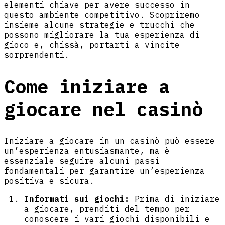
elementi chiave per avere successo in
questo ambiente competitivo. Scopriremo
insieme alcune strategie e trucchi che
possono migliorare la tua esperienza di
gioco e, chissà, portarti a vincite
sorprendenti.
Come iniziare a
giocare nel casinò
Iniziare a giocare in un casinò può essere
un’esperienza entusiasmante, ma è
essenziale seguire alcuni passi
fondamentali per garantire un’esperienza
positiva e sicura.
Informati sui giochi:
Prima di iniziare
a giocare, prenditi del tempo per
conoscere i vari giochi disponibili e