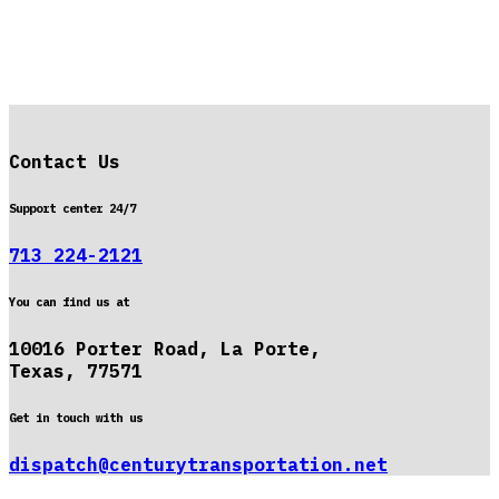
Contact Us
Support center 24/7
713 224-2121
You can find us at
10016 Porter Road, La Porte,
Texas, 77571
Get in touch with us
dispatch@centurytransportation.net