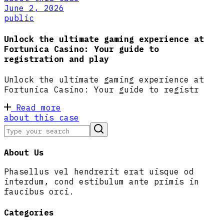
June 2, 2026
public
Unlock the ultimate gaming experience at
Fortunica Casino: Your guide to
registration and play
Unlock the ultimate gaming experience at
Fortunica Casino: Your guide to registr
Read more
about this case
About Us
Phasellus vel hendrerit erat uisque od
interdum, cond estibulum ante primis in
faucibus orci.
Categories