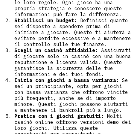
le loro regole. Ogni gioco ha una
propria strategia e conoscere queste
informazioni può fare la differenza.
Stabilisci un budget:
Definisci quanto
sei disposto a spendere prima di
iniziare a giocare. Questo ti aiuterà a
evitare perdite eccessive e a mantenere
il controllo sulle tue finanze.
Scegli un casinò affidabile:
Assicurati
di giocare solo in casinò con una buona
reputazione e licenza valida. Questo
garantisce la sicurezza delle tue
informazioni e dei tuoi fondi.
Inizia con giochi a bassa varianza:
Se
sei un principiante, opta per giochi
con bassa varianza che offrono vincite
più frequenti, anche se di importo
minore. Questi giochi possono aiutarti
a mantenere il bankroll più a lungo.
Pratica con i giochi gratuiti:
Molti
casinò online offrono versioni demo dei
loro giochi. Utilizza queste