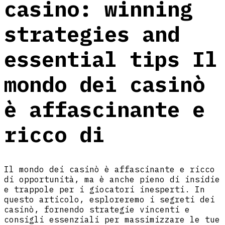
casino: winning
strategies and
essential tips Il
mondo dei casinò
è affascinante e
ricco di
Il mondo dei casinò è affascinante e ricco
di opportunità, ma è anche pieno di insidie
e trappole per i giocatori inesperti. In
questo articolo, esploreremo i segreti dei
casinò, fornendo strategie vincenti e
consigli essenziali per massimizzare le tue