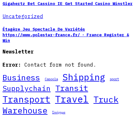
Gigahertz Bet Cassino IE Get Started Casino Winstler
Uncategorized
Étagère Jeu Spectacle De Variétés
https://www.polestar-france.fr/ ◦ France Register &
Win
Newsletter
Error:
Contact form not found.
Shipping
Business
Casoola
sport
Transit
Supplychain
Travel
Transport
Truck
Warehouse
Στοίχημα