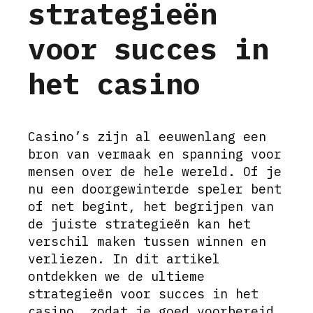
strategieën
voor succes in
het casino
Casino’s zijn al eeuwenlang een
bron van vermaak en spanning voor
mensen over de hele wereld. Of je
nu een doorgewinterde speler bent
of net begint, het begrijpen van
de juiste strategieën kan het
verschil maken tussen winnen en
verliezen. In dit artikel
ontdekken we de ultieme
strategieën voor succes in het
casino, zodat je goed voorbereid