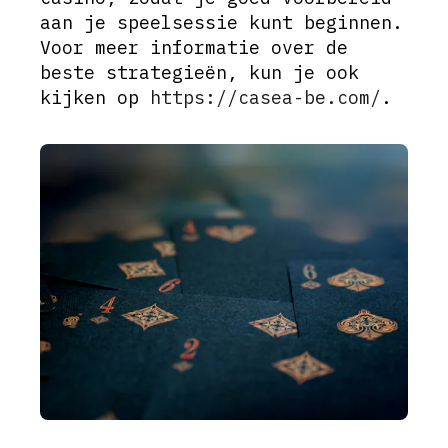
aan je speelsessie kunt beginnen.
Voor meer informatie over de
beste strategieën, kun je ook
kijken op
https://casea-be.com/
.