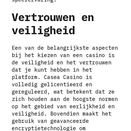
Vertrouwen en
veiligheid
Een van de belangrijkste aspecten
bij het kiezen van een casino is
de veiligheid en het vertrouwen
dat je kunt hebben in het
platform. Casea Casino is
volledig gelicentieerd en
gereguleerd, wat betekent dat ze
zich houden aan de hoogste normen
op het gebied van eerlijkheid en
veiligheid. Bovendien maakt het
gebruik van geavanceerde
encryptietechnologie om