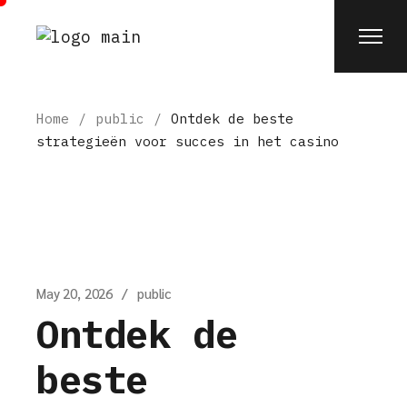
Skip
to
the
content
Home
public
Ontdek de beste
strategieën voor succes in het casino
May 20, 2026
public
Ontdek de
beste