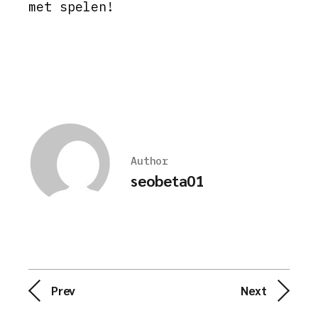
met spelen!
Author
seobeta01
Prev
Next