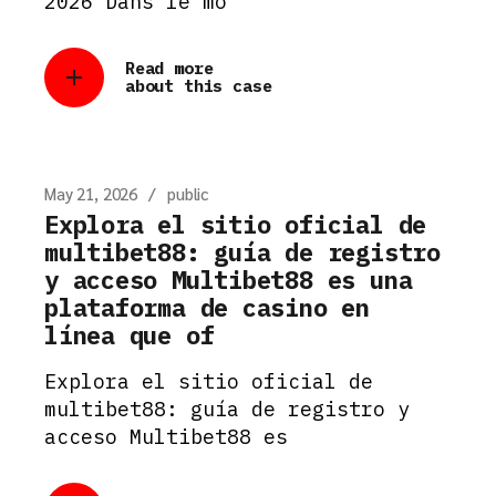
2026 Dans le mo
Read more
about this case
May 21, 2026
public
Explora el sitio oficial de
multibet88: guía de registro
y acceso Multibet88 es una
plataforma de casino en
línea que of
Explora el sitio oficial de
multibet88: guía de registro y
acceso Multibet88 es