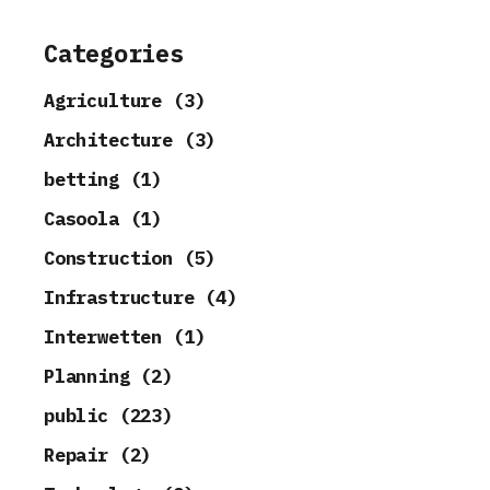
Categories
Agriculture (3)
Architecture (3)
betting (1)
Casoola (1)
Construction (5)
Infrastructure (4)
Interwetten (1)
Planning (2)
public (223)
Repair (2)