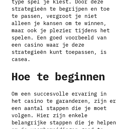
type spel je kiest. Door deze
strategieën te begrijpen en toe
te passen, vergroot je niet
alleen je kansen om te winnen,
maar ook je plezier tijdens het
spelen. Een goed voorbeeld van
een casino waar je deze
strategieën kunt toepassen, is
casea.
Hoe te beginnen
Om een succesvolle ervaring in
het casino te garanderen, zijn er
een aantal stappen die je moet
volgen. Hier zijn enkele
belangrijke stappen die je helpen