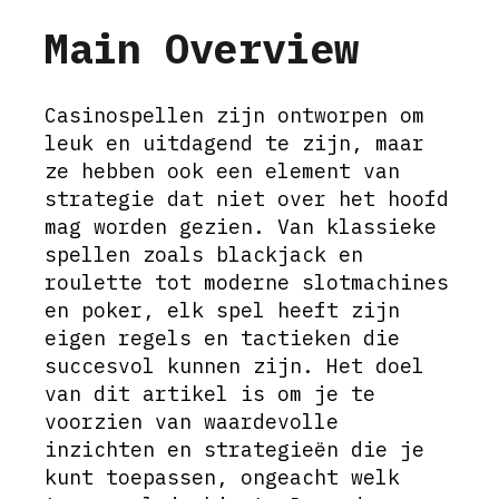
Main Overview
Casinospellen zijn ontworpen om
leuk en uitdagend te zijn, maar
ze hebben ook een element van
strategie dat niet over het hoofd
mag worden gezien. Van klassieke
spellen zoals blackjack en
roulette tot moderne slotmachines
en poker, elk spel heeft zijn
eigen regels en tactieken die
succesvol kunnen zijn. Het doel
van dit artikel is om je te
voorzien van waardevolle
inzichten en strategieën die je
kunt toepassen, ongeacht welk