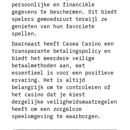
persoonlijke en financiële
gegevens te beschermen. Dit biedt
spelers gemoedsrust terwijl ze
genieten van hun favoriete
spellen.
Daarnaast heeft Casea Casino een
transparante betalingspolicy en
biedt het meerdere veilige
betaalmethoden aan, wat
essentieel is voor een positieve
ervaring. Het is altijd
belangrijk om te controleren of
het casino dat je kiest
dergelijke veiligheidsmaatregelen
heeft om een zorgeloze
speelomgeving te waarborgen.