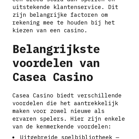
uitstekende klantenservice. Dit
zijn belangrijke factoren om
rekening mee te houden bij het
kiezen van een casino.
Belangrijkste
voordelen van
Casea Casino
Casea Casino biedt verschillende
voordelen die het aantrekkelijk
maken voor zowel nieuwe als
ervaren spelers. Hier zijn enkele
van de kenmerkende voordelen:
Uitgebreide spelbibliotheek —