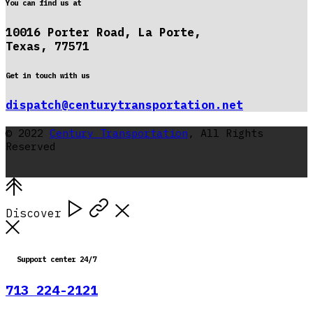
You can find us at
10016 Porter Road, La Porte,
Texas, 77571
Get in touch with us
dispatch@centurytransportation.net
© 2022
Century Transportation
, All Rights
Reserved
Discover
Support center 24/7
713 224-2121