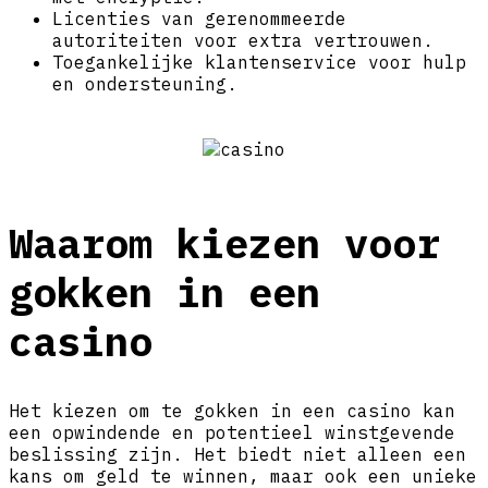
Licenties van gerenommeerde
autoriteiten voor extra vertrouwen.
Toegankelijke klantenservice voor hulp
en ondersteuning.
Waarom kiezen voor
gokken in een
casino
Het kiezen om te gokken in een casino kan
een opwindende en potentieel winstgevende
beslissing zijn. Het biedt niet alleen een
kans om geld te winnen, maar ook een unieke