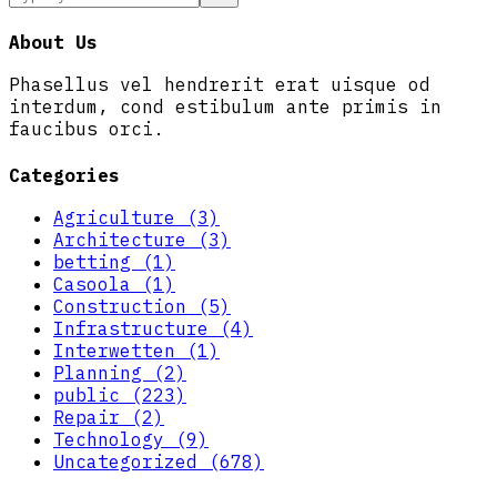
About Us
Phasellus vel hendrerit erat uisque od
interdum, cond estibulum ante primis in
faucibus orci.
Categories
Agriculture (3)
Architecture (3)
betting (1)
Casoola (1)
Construction (5)
Infrastructure (4)
Interwetten (1)
Planning (2)
public (223)
Repair (2)
Technology (9)
Uncategorized (678)