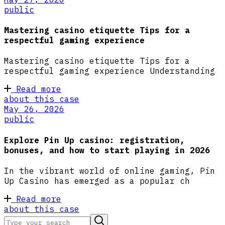
public
Mastering casino etiquette Tips for a
respectful gaming experience
Mastering casino etiquette Tips for a
respectful gaming experience Understanding
Read more
about this case
May 26, 2026
public
Explore Pin Up casino: registration,
bonuses, and how to start playing in 2026
In the vibrant world of online gaming, Pin
Up Casino has emerged as a popular ch
Read more
about this case