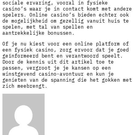
sociale ervaring, vooral in fysieke
casino’s waar je in contact komt met andere
spelers. Online casino’s bieden echter ook
de mogelijkheid om gezellig vanuit huis te
spelen, met tal van spellen en
aantrekkelijke bonussen.
Of je nu kiest voor een online platform of
een fysiek casino, zorg ervoor dat je goed
geïnformeerd bent en verantwoord speelt.
Door de kennis uit dit artikel toe te
passen, vergroot je je kansen op een
winstgevend casino-avontuur en kun je
genieten van de spanning die het gokken met
zich meebrengt.