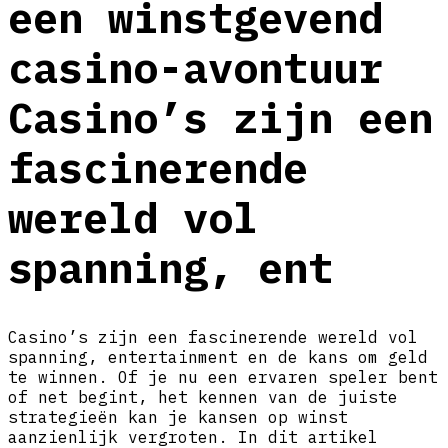
een winstgevend
casino-avontuur
Casino’s zijn een
fascinerende
wereld vol
spanning, ent
Casino’s zijn een fascinerende wereld vol
spanning, entertainment en de kans om geld
te winnen. Of je nu een ervaren speler bent
of net begint, het kennen van de juiste
strategieën kan je kansen op winst
aanzienlijk vergroten. In dit artikel