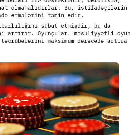
metodları ilə dəstəklənir, beləliklə,
hat olmamalıdırlar. Bu, istifadəçilərin
adə etmələrini təmin edir.
ibarlılığını sübut etmişdir, bu da
nı artırır. Oyunçular, məsuliyyətli oyun
 təcrübələrini maksimum dərəcədə artıra