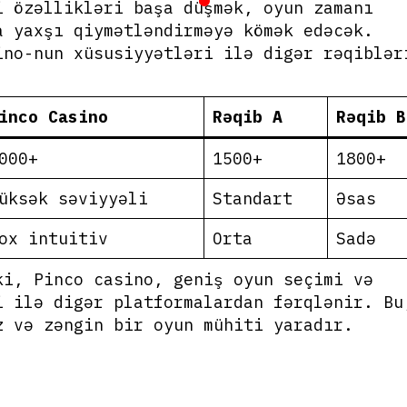
i özəllikləri başa düşmək, oyun zamanı
a yaxşı qiymətləndirməyə kömək edəcək.
ino-nun xüsusiyyətləri ilə digər rəqiblər
inco Casino
Rəqib A
Rəqib B
000+
1500+
1800+
üksək səviyyəli
Standart
Əsas
ox intuitiv
Orta
Sadə
ki, Pinco casino, geniş oyun seçimi və
i ilə digər platformalardan fərqlənir. Bu
z və zəngin bir oyun mühiti yaradır.