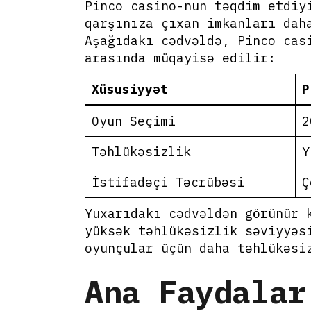
Pinco casino-nun təqdim etdiy
qarşınıza çıxan imkanları dah
Aşağıdakı cədvəldə, Pinco cas
arasında müqayisə edilir:
Xüsusiyyət
P
Oyun Seçimi
2
Təhlükəsizlik
Y
İstifadəçi Təcrübəsi
Ç
Yuxarıdakı cədvəldən görünür 
yüksək təhlükəsizlik səviyyəs
oyunçular üçün daha təhlükəsi
Ana Faydalar