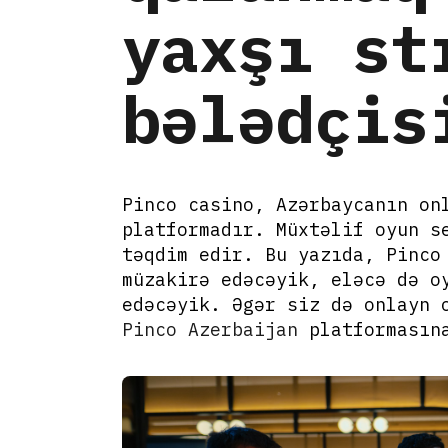
yaxşı st
bələdçis
Pinco casino, Azərbaycanın on
platformadır. Müxtəlif oyun s
təqdim edir. Bu yazıda, Pinco
müzakirə edəcəyik, eləcə də o
edəcəyik. Əgər siz də onlayn 
Pinco Azerbaijan
platformasına