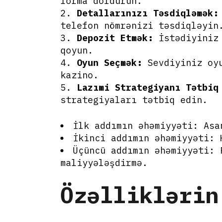
forma doldurun.
Detallarınızı Təsdiqləmək:
telefon nömrənizi təsdiqləyin
Depozit Etmək:
İstədiyiniz 
qoyun.
Oyun Seçmək:
Sevdiyiniz oyu
kazino.
Lazımi Strategiyanı Tətbiq
strategiyaları tətbiq edin.
İlk addımın əhəmiyyəti: Asa
İkinci addımın əhəmiyyəti: 
Üçüncü addımın əhəmiyyəti: 
maliyyələşdirmə.
Özəlliklərin