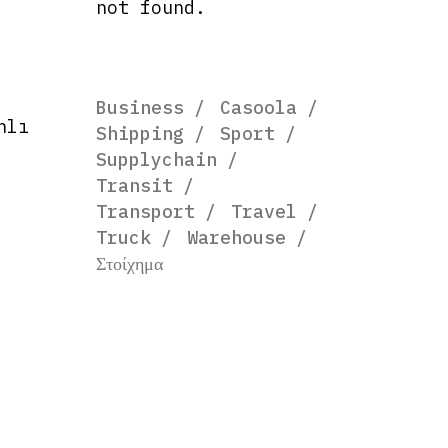
not found.
Business
Casoola
nlı
Shipping
Sport
Supplychain
Transit
Transport
Travel
Truck
Warehouse
Στοίχημα