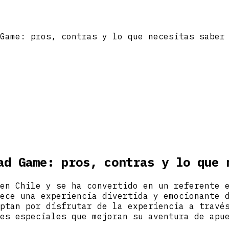
Game: pros, contras y lo que necesitas saber
ad Game: pros, contras y lo que 
en Chile y se ha convertido en un referente 
ece una experiencia divertida y emocionante 
optan por disfrutar de la experiencia a trav
es especiales que mejoran su aventura de apu