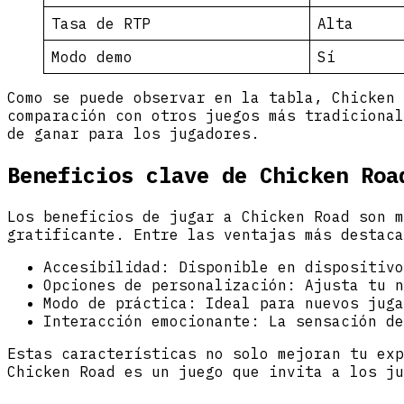
Tasa de RTP
Alta
Modo demo
Sí
Como se puede observar en la tabla, Chicken 
comparación con otros juegos más tradicional
de ganar para los jugadores.
Beneficios clave de Chicken Roa
Los beneficios de jugar a Chicken Road son m
gratificante. Entre las ventajas más destaca
Accesibilidad: Disponible en dispositivo
Opciones de personalización: Ajusta tu n
Modo de práctica: Ideal para nuevos juga
Interacción emocionante: La sensación de
Estas características no solo mejoran tu exp
Chicken Road es un juego que invita a los ju