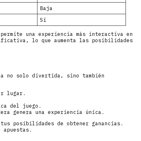
Baja
Sí
 permite una experiencia más interactiva en
ificativa, lo que aumenta las posibilidades
ea no solo divertida, sino también
er lugar.
ica del juego.
tera genera una experiencia única.
 tus posibilidades de obtener ganancias.
e apuestas.