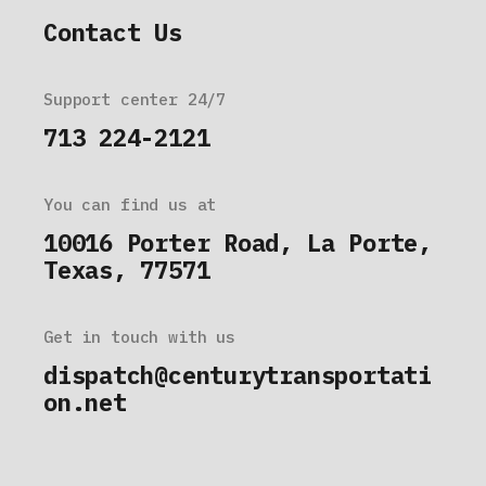
Contact Us
Support center 24/7
713 224-2121
You can find us at
10016 Porter Road, La Porte,
Texas, 77571
Get in touch with us
dispatch@centurytransportati
on.net