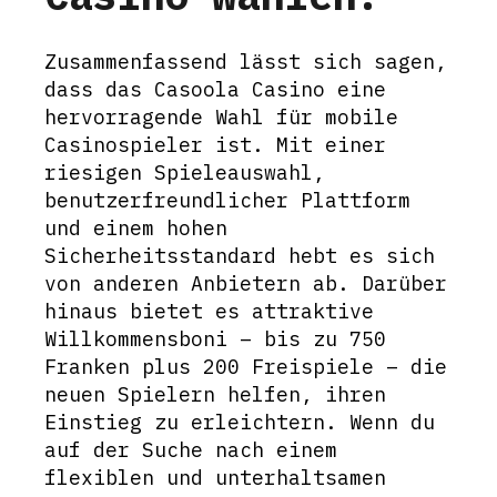
Zusammenfassend lässt sich sagen,
dass das Casoola Casino eine
hervorragende Wahl für mobile
Casinospieler ist. Mit einer
riesigen Spieleauswahl,
benutzerfreundlicher Plattform
und einem hohen
Sicherheitsstandard hebt es sich
von anderen Anbietern ab. Darüber
hinaus bietet es attraktive
Willkommensboni – bis zu 750
Franken plus 200 Freispiele – die
neuen Spielern helfen, ihren
Einstieg zu erleichtern. Wenn du
auf der Suche nach einem
flexiblen und unterhaltsamen