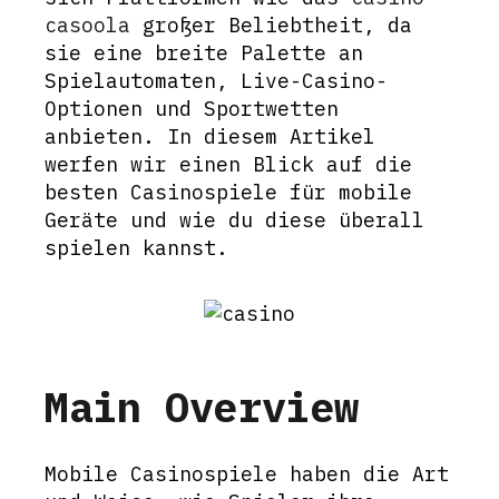
casoola
großer Beliebtheit, da
sie eine breite Palette an
Spielautomaten, Live-Casino-
Optionen und Sportwetten
anbieten. In diesem Artikel
werfen wir einen Blick auf die
besten Casinospiele für mobile
Geräte und wie du diese überall
spielen kannst.
Main Overview
Mobile Casinospiele haben die Art