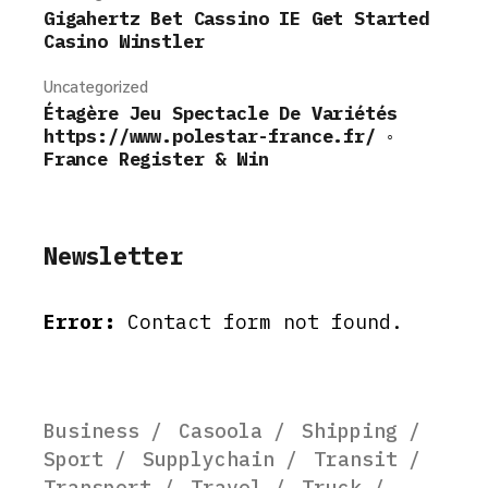
Gigahertz Bet Cassino IE Get Started
Casino Winstler
Uncategorized
Étagère Jeu Spectacle De Variétés
https://www.polestar-france.fr/ ◦
France Register & Win
Newsletter
Error:
Contact form not found.
Business
Casoola
Shipping
Sport
Supplychain
Transit
Transport
Travel
Truck