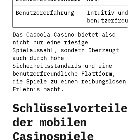
Benutzererfahrung
Intuitiv und
benutzerfreundl
Das Casoola Casino bietet also
nicht nur eine riesige
Spielauswahl, sondern überzeugt
auch durch hohe
Sicherheitsstandards und eine
benutzerfreundliche Plattform,
die Spiele zu einem reibungslosen
Erlebnis macht.
Schlüsselvorteile
der mobilen
Casinospiele