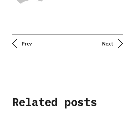
Prev
Next
Related posts