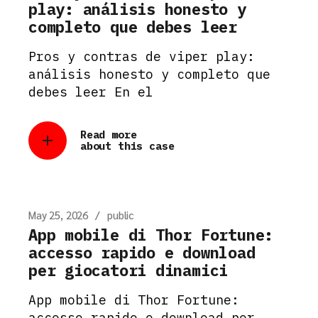
play: análisis honesto y
completo que debes leer
Pros y contras de viper play:
análisis honesto y completo que
debes leer En el
Read more
about this case
May 25, 2026
public
App mobile di Thor Fortune:
accesso rapido e download
per giocatori dinamici
App mobile di Thor Fortune:
accesso rapido e download per