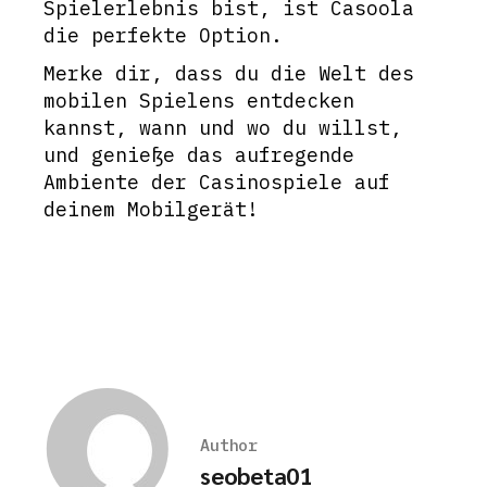
Spielerlebnis bist, ist Casoola
die perfekte Option.
Merke dir, dass du die Welt des
mobilen Spielens entdecken
kannst, wann und wo du willst,
und genieße das aufregende
Ambiente der Casinospiele auf
deinem Mobilgerät!
Author
seobeta01