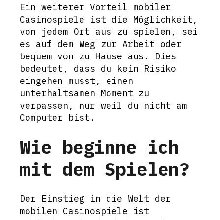
Ein weiterer Vorteil mobiler
Casinospiele ist die Möglichkeit,
von jedem Ort aus zu spielen, sei
es auf dem Weg zur Arbeit oder
bequem von zu Hause aus. Dies
bedeutet, dass du kein Risiko
eingehen musst, einen
unterhaltsamen Moment zu
verpassen, nur weil du nicht am
Computer bist.
Wie beginne ich
mit dem Spielen?
Der Einstieg in die Welt der
mobilen Casinospiele ist