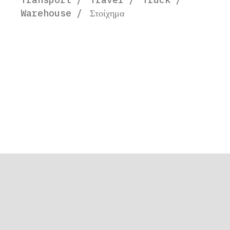
Warehouse
Στοίχημα