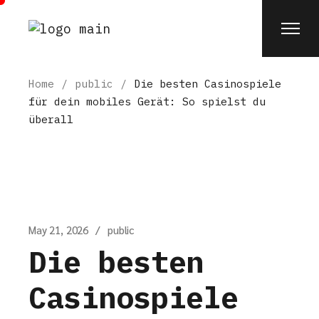
Skip
to
the
content
Home
public
Die besten Casinospiele
für dein mobiles Gerät: So spielst du
überall
May 21, 2026
public
Die besten
Casinospiele