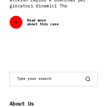
giocatori dinamici Tho
Read more
about this case
About Us