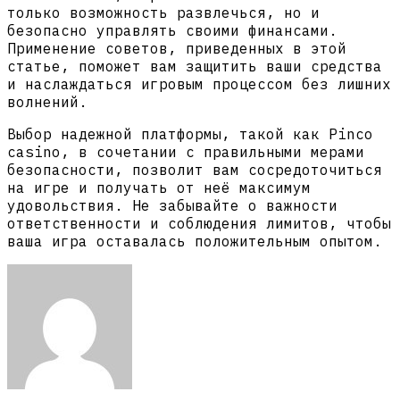
только возможность развлечься, но и
безопасно управлять своими финансами.
Применение советов, приведенных в этой
статье, поможет вам защитить ваши средства
и наслаждаться игровым процессом без лишних
волнений.
Выбор надежной платформы, такой как Pinco
casino, в сочетании с правильными мерами
безопасности, позволит вам сосредоточиться
на игре и получать от неё максимум
удовольствия. Не забывайте о важности
ответственности и соблюдения лимитов, чтобы
ваша игра оставалась положительным опытом.