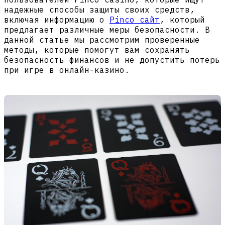
надежные способы защиты своих средств,
включая информацию о
Pinco сайт
, который
предлагает различные меры безопасности. В
данной статье мы рассмотрим проверенные
методы, которые помогут вам сохранять
безопасность финансов и не допустить потерь
при игре в онлайн-казино.