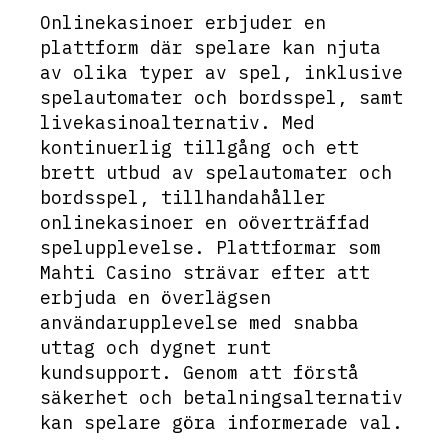
Onlinekasinoer erbjuder en
plattform där spelare kan njuta
av olika typer av spel, inklusive
spelautomater och bordsspel, samt
livekasinoalternativ. Med
kontinuerlig tillgång och ett
brett utbud av spelautomater och
bordsspel, tillhandahåller
onlinekasinoer en oöverträffad
spelupplevelse. Plattformar som
Mahti Casino strävar efter att
erbjuda en överlägsen
användarupplevelse med snabba
uttag och dygnet runt
kundsupport. Genom att förstå
säkerhet och betalningsalternativ
kan spelare göra informerade val.