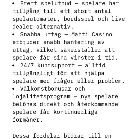
Brett spelutbud — spelare har
tillgång till ett stort antal
spelautomater, bordsspel och live
dealer-alternativ.
Snabba uttag — Mahti Casino
erbjuder snabb hantering av
uttag, vilket säkerställer att
spelare får sina vinster i tid.
24/7 kundsupport — alltid
tillgängligt för att hjälpa
spelare med frågor eller problem.
Välkomstbonusar och
lojalitetsprogram — nya spelare
belönas direkt och återkommande
spelare får kontinuerliga
förmåner.
Dessa fördelar bidrar till en