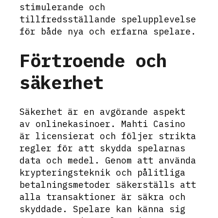
stimulerande och
tillfredsställande spelupplevelse
för både nya och erfarna spelare.
Förtroende och
säkerhet
Säkerhet är en avgörande aspekt
av onlinekasinoer. Mahti Casino
är licensierat och följer strikta
regler för att skydda spelarnas
data och medel. Genom att använda
krypteringsteknik och pålitliga
betalningsmetoder säkerställs att
alla transaktioner är säkra och
skyddade. Spelare kan känna sig