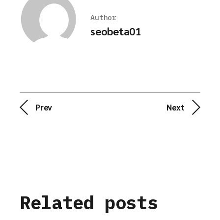
Author
seobeta01
Prev
Next
Related posts