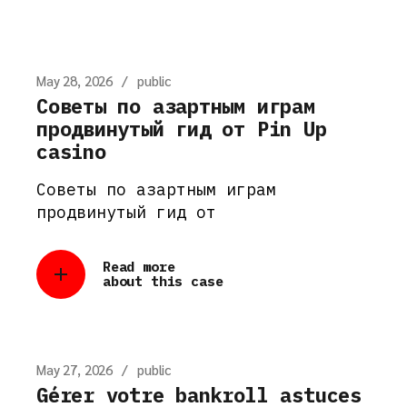
May 28, 2026
public
Советы по азартным играм
продвинутый гид от Pin Up
casino
Советы по азартным играм
продвинутый гид от
Read more
about this case
May 27, 2026
public
Gérer votre bankroll astuces