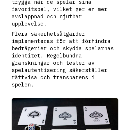
trygga när de spelar sina
favoritspel, vilket ger en mer
avslappnad och njutbar
upplevelse.
Flera säkerhetsåtgärder
implementeras för att förhindra
bedrägerier och skydda spelarnas
identitet. Regelbundna
granskningar och tester av
spelautentisering säkerställer
rättvisa och transparens i
spelen.