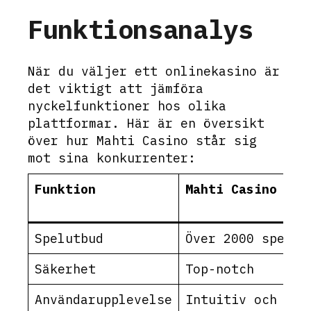
Funktionsanalys
När du väljer ett onlinekasino är
det viktigt att jämföra
nyckelfunktioner hos olika
plattformar. Här är en översikt
över hur Mahti Casino står sig
mot sina konkurrenter:
Funktion
Mahti Casino
Spelutbud
Över 2000 spel
Säkerhet
Top-notch
Användarupplevelse
Intuitiv och