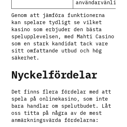
användarvänlig
Genom att jämföra funktionerna
kan spelare tydligt se vilket
kasino som erbjuder den bästa
spelupplevelsen, med Mahti Casino
som en stark kandidat tack vare
sitt omfattande utbud och hög
säkerhet.
Nyckelfördelar
Det finns flera fördelar med att
spela på onlinekasino, som inte
bara handlar om spelutbudet. Låt
oss titta på några av de mest
anmärkningsvärda fördelarna: