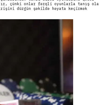
dır, çünki onlar fərqli oyunlarla tanış ola
rişini düzgün şəkildə həyata keçirmək