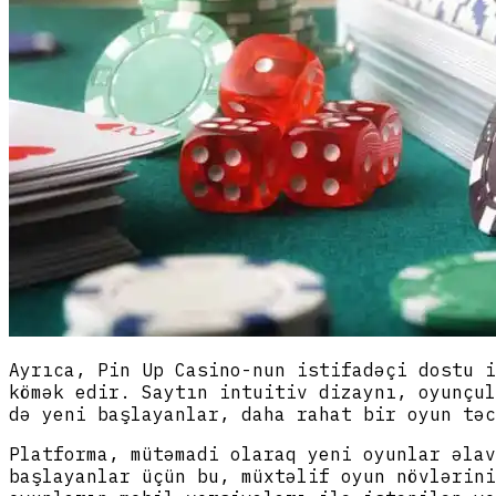
Ayrıca, Pin Up Casino-nun istifadəçi dostu i
kömək edir. Saytın intuitiv dizaynı, oyunçul
də yeni başlayanlar, daha rahat bir oyun təc
Platforma, mütəmadi olaraq yeni oyunlar əlav
başlayanlar üçün bu, müxtəlif oyun növlərini