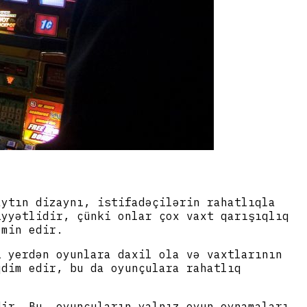
aytın dizaynı, istifadəçilərin rahatlıqla
iyyətlidir, çünki onlar çox vaxt qarışıqlıq
əmin edir.
i yerdən oyunlara daxil ola və vaxtlarının
qdim edir, bu da oyunçulara rahatlıq
dir. Bu, oyunçuların yalnız oyun oynamaları