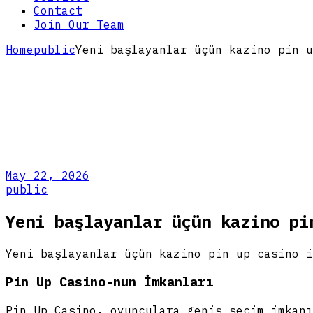
Contact
Join Our Team
Home
public
Yeni başlayanlar üçün kazino pin u
May 22, 2026
public
Yeni başlayanlar üçün kazino pi
Yeni başlayanlar üçün kazino pin up casino i
Pin Up Casino-nun İmkanları
Pin Up Casino, oyunçulara geniş seçim imkanı