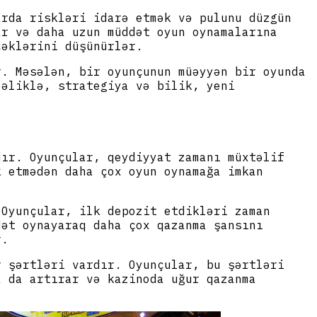
arda riskləri idarə etmək və pulunu düzgün
ar və daha uzun müddət oyun oynamalarına
cəklərini düşünürlər.
r. Məsələn, bir oyunçunun müəyyən bir oyunda
ləliklə, strategiya və bilik, yeni
dır. Oyunçular, qeydiyyat zamanı müxtəlif
k etmədən daha çox oyun oynamağa imkan
 Oyunçular, ilk depozit etdikləri zaman
dət oynayaraq daha çox qazanma şansını
r.
r şərtləri vardır. Oyunçular, bu şərtləri
a da artırar və kazinoda uğur qazanma