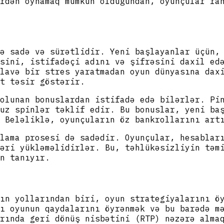
rdən oynamaq mümkün olduğundan, oyunçular ra
ə sadə və sürətlidir. Yeni başlayanlar üçün,
sini, istifadəçi adını və şifrəsini daxil ed
lavə bir stres yaratmadan oyun dünyasına dax
t təsir göstərir.
olunan bonuslardan istifadə edə bilərlər. Pi
uz spinlər təklif edir. Bu bonuslar, yeni ba
 Beləliklə, oyunçuların öz bankrollarını art
lama prosesi də sadədir. Oyunçular, hesablar
əri yükləməlidirlər. Bu, təhlükəsizliyin təm
n tanıyır.
ın yollarından biri, oyun strategiyalarını ö
ı oyunun qaydalarını öyrənmək və bu barədə m
rında geri dönüş nisbətini (RTP) nəzərə alma