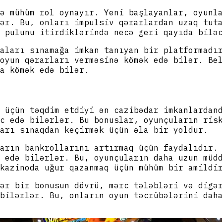
ə mühüm rol oynayır. Yeni başlayanlar, oyunl
ər. Bu, onları impulsiv qərarlardan uzaq tut
 pulunu itirdiklərində necə geri qayıda bilə
aları sınamağa imkan tanıyan bir platformadı
oyun qərarları verməsinə kömək edə bilər. Be
a kömək edə bilər.
 üçün təqdim etdiyi ən cazibədar imkanlardan
c edə bilərlər. Bu bonuslar, oyunçuların ris
arı sınaqdan keçirmək üçün əla bir yoldur.
arın bankrollarını artırmaq üçün faydalıdır.
 edə bilərlər. Bu, oyunçuların daha uzun müd
kazinoda uğur qazanmaq üçün mühüm bir amildi
ər bir bonusun dövrü, mərc tələbləri və digə
bilərlər. Bu, onların oyun təcrübələrini dah