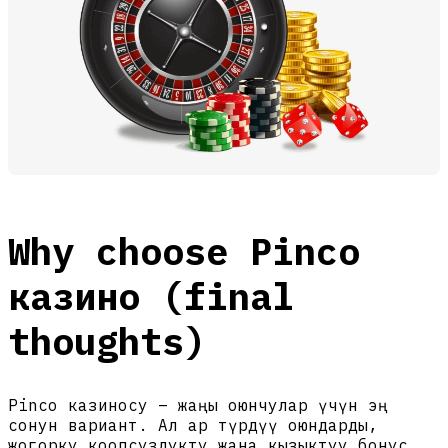
Why choose Pinco
казино (final
thoughts)
Pinco казиносу – жаңы оюнчулар үчүн эң
сонун вариант. Ал ар түрдүү оюндарды,
жогорку коопсуздукту жана кызыктуу бонус