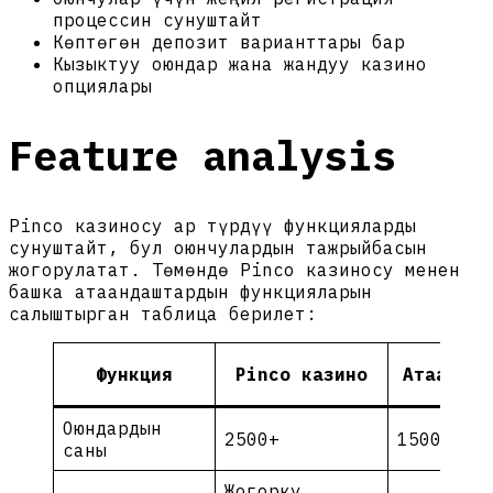
процессин сунуштайт
Көптөгөн депозит варианттары бар
Кызыктуу оюндар жана жандуу казино
опциялары
Feature analysis
Pinco казиносу ар түрдүү функцияларды
сунуштайт, бул оюнчулардын тажрыйбасын
жогорулатат. Төмөндө Pinco казиносу менен
башка атаандаштардын функцияларын
салыштырган таблица берилет:
Функция
Pinco казино
Атаандаш
Оюндардын
2500+
1500+
саны
Жогорку