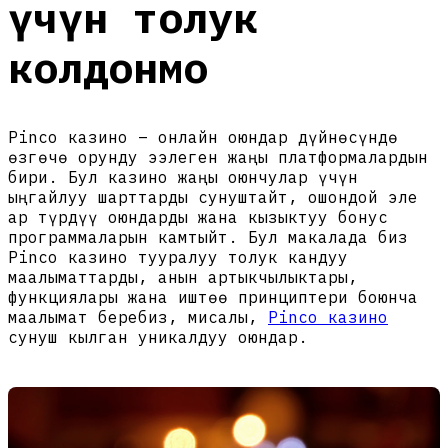
үчүн толук
колдонмо
Pinco казино – онлайн оюндар дүйнөсүндө
өзгөчө орунду ээлеген жаңы платформалардын
бири. Бул казино жаңы оюнчулар үчүн
ыңгайлуу шарттарды сунуштайт, ошондой эле
ар түрдүү оюндарды жана кызыктуу бонус
программаларын камтыйт. Бул макалада биз
Pinco казино тууралуу толук кандуу
маалыматтарды, анын артыкчылыктары,
функциялары жана иштөө принциптери боюнча
маалымат беребиз, мисалы,
Pinco казино
сунуш кылган уникалдуу оюндар.