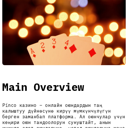
Main Overview
Pinco казино – онлайн оюндардын таң
калыштуу дүйнөсүнө кирүү мүмкүнчүлүгүн
берген заманбап платформа. Ал оюнчулар үчүн
кеңири оюн тандоолорун сунуштайт, анын
ичинде слот оюндарына, үстөл оюндарына жана