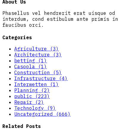
About Us
Phasellus vel hendrerit erat uisque od
interdum, cond estibulum ante primis in
faucibus orci.
Categories
Agriculture (3)
Architecture (3)
betting (1)
Casoola (1)
Construction (5)
Infrastructure (4)
Interwetten (1)
Planning (2)
public (223)
Repair (2)
Technology (9)
Uncategorized (666)
Related Posts