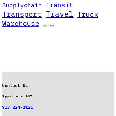
Transit
Supplychain
Travel
Transport
Truck
Warehouse
Στοίχημα
Contact Us
Support center 24/7
713 224-2121