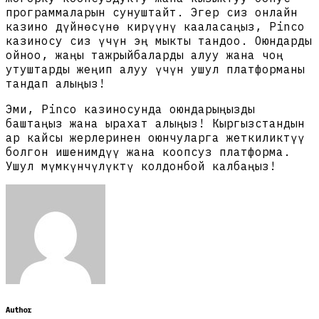
программаларын сунуштайт. Эгер сиз онлайн
казино дүйнөсүнө кирүүнү кааласаңыз, Pinco
казиносу сиз үчүн эң мыкты тандоо. Оюндарды
ойноо, жаңы тажрыйбаларды алуу жана чоң
утуштарды жеңип алуу үчүн ушул платформаны
тандап алыңыз!
Эми, Pinco казиносунда оюндарыңызды
баштаңыз жана ырахат алыңыз! Кыргызстандын
ар кайсы жерлеринен оюнчуларга жеткиликтүү
болгон ишенимдүү жана коопсуз платформа.
Ушул мүмкүнчүлүктү колдонбой калбаңыз!
Author