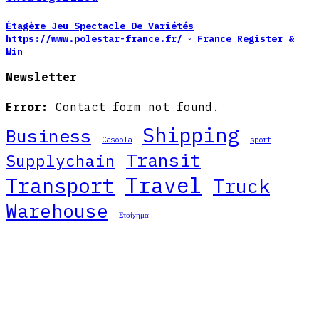
Étagère Jeu Spectacle De Variétés
https://www.polestar-france.fr/ ◦ France Register &
Win
Newsletter
Error:
Contact form not found.
Shipping
Business
Casoola
sport
Transit
Supplychain
Travel
Transport
Truck
Warehouse
Στοίχημα