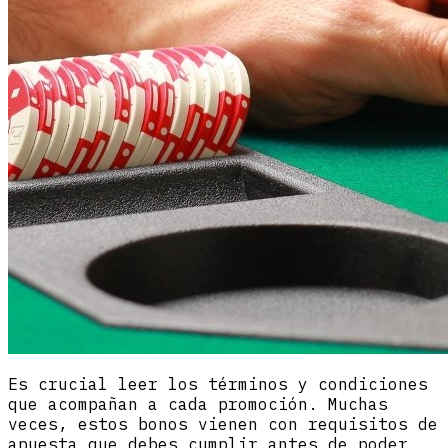
Es crucial leer los términos y condiciones
que acompañan a cada promoción. Muchas
veces, estos bonos vienen con requisitos de
apuesta que debes cumplir antes de poder