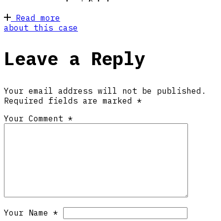
Read more
about this case
Leave a Reply
Your email address will not be published.
Required fields are marked
*
Your Comment *
Your Name *