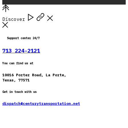
Discover
Support center 24/7
713 224-2121
You can find us at
10016 Porter Road, La Porte,
Texas, 77571
Get in touch with us
dispatch@centurytransportation.net