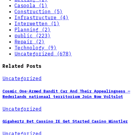
Casoola (1)
Construction (5)
Infrastructure (4)
Interwetten (1)
Planning (2)
public (223)
Repair (2)
Technology (9)
Uncategorized (678)
Related Posts
Uncategorized
Cosmic One-Armed Bandit Car And Their Appealingness —
Nederlands nationaal territorium Join Now Voltslot
Uncategorized
Gigahertz Bet Cassino IE Get Started Casino Winstler
Uncategorized