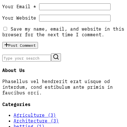
Your Email *
Your Website
Save my name, email, and website in this
browser for the next time I comment.
Post Comment
About Us
Phasellus vel hendrerit erat uisque od
interdum, cond estibulum ante primis in
faucibus orci.
Categories
Agriculture (3)
Architecture (3)
betting (1)