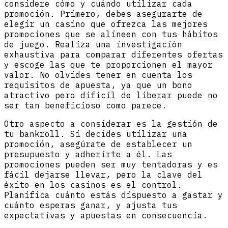
considere cómo y cuándo utilizar cada
promoción. Primero, debes asegurarte de
elegir un casino que ofrezca las mejores
promociones que se alineen con tus hábitos
de juego. Realiza una investigación
exhaustiva para comparar diferentes ofertas
y escoge las que te proporcionen el mayor
valor. No olvides tener en cuenta los
requisitos de apuesta, ya que un bono
atractivo pero difícil de liberar puede no
ser tan beneficioso como parece.
Otro aspecto a considerar es la gestión de
tu bankroll. Si decides utilizar una
promoción, asegúrate de establecer un
presupuesto y adherirte a él. Las
promociones pueden ser muy tentadoras y es
fácil dejarse llevar, pero la clave del
éxito en los casinos es el control.
Planifica cuánto estás dispuesto a gastar y
cuánto esperas ganar, y ajusta tus
expectativas y apuestas en consecuencia.