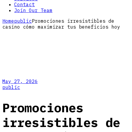
Contact
Join Our Team
Home
public
Promociones irresistibles de
casino cómo maximizar tus beneficios hoy
May 27, 2026
public
Promociones
irresistibles de