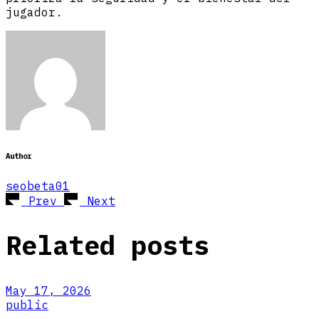
jugador.
Author
seobeta01
Prev
Next
Related posts
May 17, 2026
public