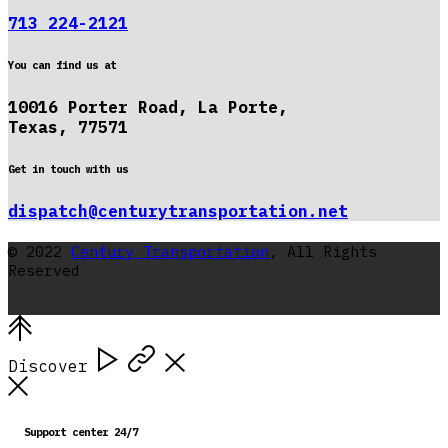
713 224-2121
You can find us at
10016 Porter Road, La Porte,
Texas, 77571
Get in touch with us
dispatch@centurytransportation.net
© 2022
Century Transportation
, All Rights
Reserved
Discover
Support center 24/7