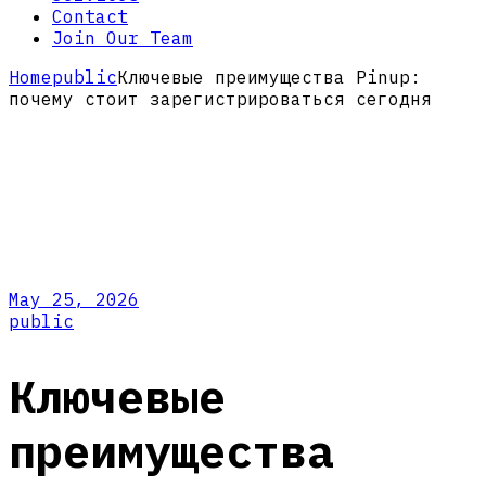
Contact
Join Our Team
Home
public
Ключевые преимущества Pinup:
почему стоит зарегистрироваться сегодня
May 25, 2026
public
Ключевые
преимущества