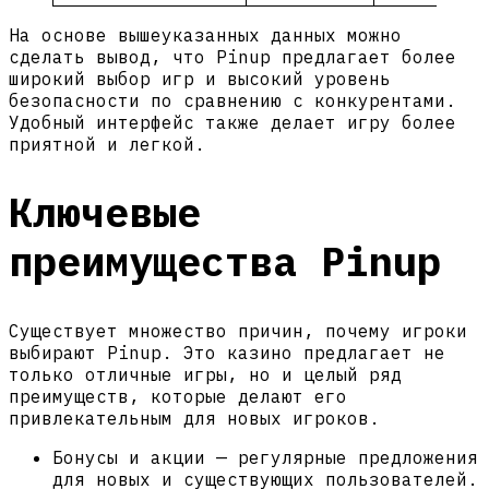
На основе вышеуказанных данных можно
сделать вывод, что Pinup предлагает более
широкий выбор игр и высокий уровень
безопасности по сравнению с конкурентами.
Удобный интерфейс также делает игру более
приятной и легкой.
Ключевые
преимущества Pinup
Существует множество причин, почему игроки
выбирают Pinup. Это казино предлагает не
только отличные игры, но и целый ряд
преимуществ, которые делают его
привлекательным для новых игроков.
Бонусы и акции — регулярные предложения
для новых и существующих пользователей.