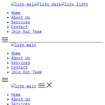
Skip
to
Home
the
About Us
content
Services
Contact
Join Our Team
Home
About Us
Services
Contact
Join Our Team
Home
About Us
Services