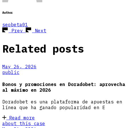
Author
seobeta01
Prev
Next
Related posts
May 26, 2026
public
Bonos y promociones en Doradobet: aprovecha
al máximo en 2026
Doradobet es una plataforma de apuestas en
línea que ha ganado popularidad en E
Read more
about this case