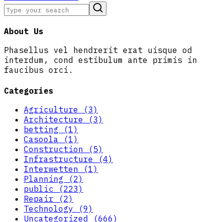
About Us
Phasellus vel hendrerit erat uisque od
interdum, cond estibulum ante primis in
faucibus orci.
Categories
Agriculture (3)
Architecture (3)
betting (1)
Casoola (1)
Construction (5)
Infrastructure (4)
Interwetten (1)
Planning (2)
public (223)
Repair (2)
Technology (9)
Uncategorized (666)