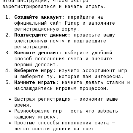
этой инструкции, чтобы быстро
зарегистрироваться и начать играть.
Создайте аккаунт:
перейдите на
официальный сайт Pinup и заполните
регистрационную форму.
Подтвердите данные:
проверьте вашу
электронную почту и подтвердите
регистрацию.
Внесите депозит:
выберите удобный
способ пополнения счета и внесите
первый депозит.
Выберите игру:
изучите ассортимент игр
и выберите ту, которая вам интересна.
Начните играть:
начните делать ставки и
наслаждайтесь игровым процессом.
Быстрая регистрация — экономит ваше
время.
Разнообразие игр — есть что выбрать
каждому игроку.
Простые способы пополнения счета —
легко внести деньги на счет.