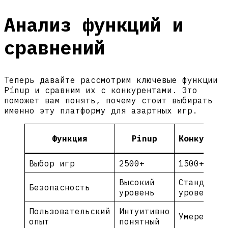
Анализ функций и
сравнений
Теперь давайте рассмотрим ключевые функции
Pinup и сравним их с конкурентами. Это
поможет вам понять, почему стоит выбирать
именно эту платформу для азартных игр.
Функция
Pinup
Конкурент
Выбор игр
2500+
1500+
Высокий
Стандартн
Безопасность
уровень
уровень
Пользовательский
Интуитивно
Умеренный
опыт
понятный