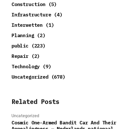
Construction (5)
Infrastructure (4)
Interwetten (1)
Planning (2)
public (223)
Repair (2)
Technology (9)
Uncategorized (678)
Related Posts
Uncategorized
Cosmic One-Armed Bandit Car And Their
Appealingness — Nederlands nationaal