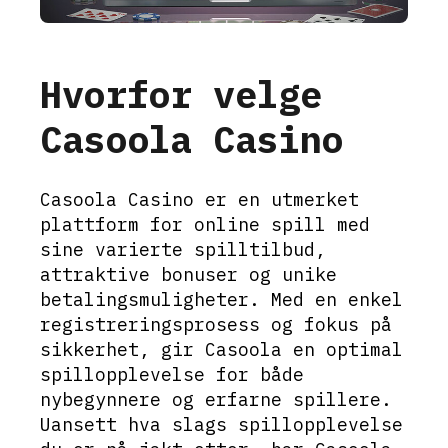
Hvorfor velge
Casoola Casino
Casoola Casino er en utmerket
plattform for online spill med
sine varierte spilltilbud,
attraktive bonuser og unike
betalingsmuligheter. Med en enkel
registreringsprosess og fokus på
sikkerhet, gir Casoola en optimal
spillopplevelse for både
nybegynnere og erfarne spillere.
Uansett hva slags spillopplevelse