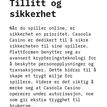
Tillitt og
sikkerhet
Når du spiller online, er
sikkerhet en prioritet. Casoola
Casino er dedikert til å sikre
sikkerheten til sine spillere.
Plattformen benytter seg av
avansert krypteringsteknologi for
å beskytte personopplysninger og
transaksjoner. Dette bidrar til å
skape et trygt miljø for
spillere. Videre er det viktig å
merke seg at Casoola Casino
opererer under autorisasjon, noe
som gir ekstra trygghet til
brukerne.