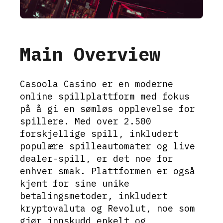
Main Overview
Casoola Casino er en moderne
online spillplattform med fokus
på å gi en sømløs opplevelse for
spillere. Med over 2.500
forskjellige spill, inkludert
populære spilleautomater og live
dealer-spill, er det noe for
enhver smak. Plattformen er også
kjent for sine unike
betalingsmetoder, inkludert
kryptovaluta og Revolut, noe som
gjør innskudd enkelt og