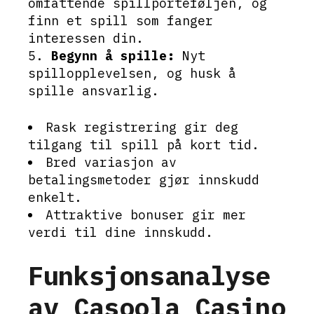
omfattende spillporteføljen, og
finn et spill som fanger
interessen din.
Begynn å spille:
Nyt
spillopplevelsen, og husk å
spille ansvarlig.
Rask registrering gir deg
tilgang til spill på kort tid.
Bred variasjon av
betalingsmetoder gjør innskudd
enkelt.
Attraktive bonuser gir mer
verdi til dine innskudd.
Funksjonsanalyse
av Casoola Casino