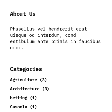
About Us
Phasellus vel hendrerit erat
uisque od interdum, cond
estibulum ante primis in faucibus
orci.
Categories
Agriculture (3)
Architecture (3)
betting (1)
Casoola (1)