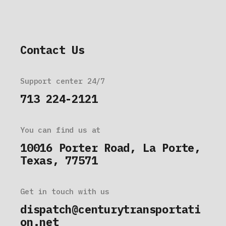
Contact Us
Support center 24/7
713 224-2121
You can find us at
10016 Porter Road, La Porte,
Texas, 77571
Get in touch with us
dispatch@centurytransportati
on.net