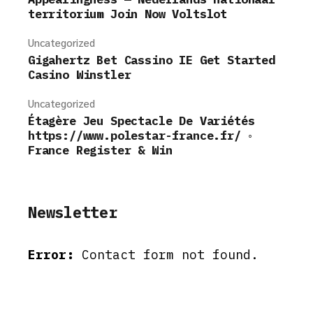
territorium Join Now Voltslot
Uncategorized
Gigahertz Bet Cassino IE Get Started
Casino Winstler
Uncategorized
Étagère Jeu Spectacle De Variétés
https://www.polestar-france.fr/ ◦
France Register & Win
Newsletter
Error:
Contact form not found.