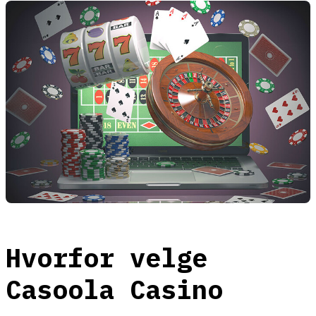
Hvorfor velge
Casoola Casino