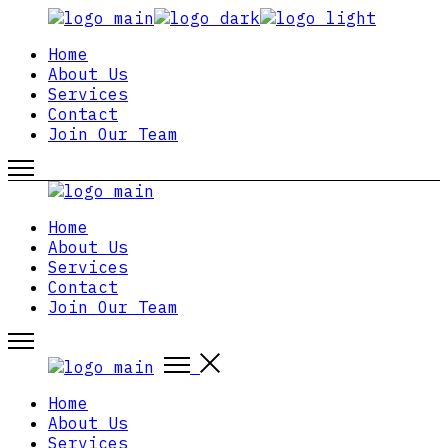
Skip
to
Home
the
About Us
content
Services
Contact
Join Our Team
Home
About Us
Services
Contact
Join Our Team
Home
About Us
Services