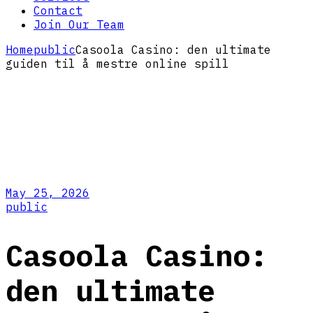
Contact
Join Our Team
Home
public
Casoola Casino: den ultimate
guiden til å mestre online spill
May 25, 2026
public
Casoola Casino:
den ultimate