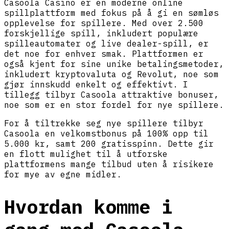
Casoola Casino er en moderne online
spillplattform med fokus på å gi en sømløs
opplevelse for spillere. Med over 2.500
forskjellige spill, inkludert populære
spilleautomater og live dealer-spill, er
det noe for enhver smak. Plattformen er
også kjent for sine unike betalingsmetoder,
inkludert kryptovaluta og Revolut, noe som
gjør innskudd enkelt og effektivt. I
tillegg tilbyr Casoola attraktive bonuser,
noe som er en stor fordel for nye spillere.
For å tiltrekke seg nye spillere tilbyr
Casoola en velkomstbonus på 100% opp til
5.000 kr, samt 200 gratisspinn. Dette gir
en flott mulighet til å utforske
plattformens mange tilbud uten å risikere
for mye av egne midler.
Hvordan komme i