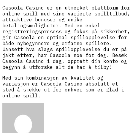
Casoola Casino er en utmerket plattform for
online spill med sine varierte spilltilbud,
attraktive bonuser og unike
betalingsmuligheter. Med en enkel
registreringsprosess og fokus på sikkerhet,
gir Casoola en optimal spillopplevelse for
både nybegynnere og erfarne spillere.
Uansett hva slags spillopplevelse du er på
jakt etter, har Casoola noe for deg. Besøk
Casoola Casino i dag, opprett din konto og
begynn å utforske alt de har å tilby!
Med sin kombinasjon av kvalitet og
variasjon er Casoola Casino absolutt et
sted å sjekke ut for enhver som er glad i
online spill.