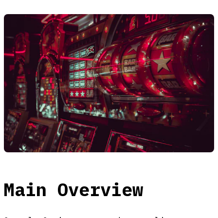
Main Overview