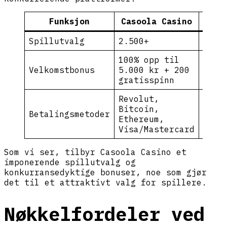
Funksjon
Casoola Casino
Kom
Spillutvalg
2.500+
1.80
100% opp til
50% 
Velkomstbonus
5.000 kr + 200
4.00
gratisspinn
Revolut,
Bitcoin,
Bank
Betalingsmetoder
Ethereum,
Visa
Visa/Mastercard
Som vi ser, tilbyr Casoola Casino et
imponerende spillutvalg og
konkurransedyktige bonuser, noe som gjør
det til et attraktivt valg for spillere.
Nøkkelfordeler ved