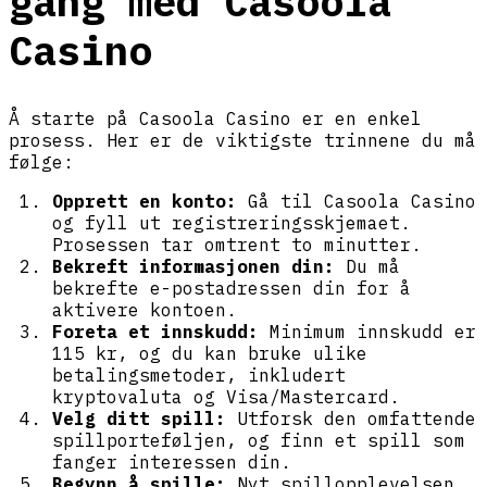
gang med Casoola
Casino
Å starte på Casoola Casino er en enkel
prosess. Her er de viktigste trinnene du må
følge:
Opprett en konto:
Gå til Casoola Casino
og fyll ut registreringsskjemaet.
Prosessen tar omtrent to minutter.
Bekreft informasjonen din:
Du må
bekrefte e-postadressen din for å
aktivere kontoen.
Foreta et innskudd:
Minimum innskudd er
115 kr, og du kan bruke ulike
betalingsmetoder, inkludert
kryptovaluta og Visa/Mastercard.
Velg ditt spill:
Utforsk den omfattende
spillporteføljen, og finn et spill som
fanger interessen din.
Begynn å spille:
Nyt spillopplevelsen,