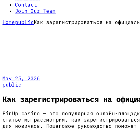
Contact
Join Our Team
Home
public
Как зарегистрироваться на официаль
May 25, 2026
public
Как зарегистрироваться на офици
PinUp casino — это популярная онлайн-площадк
статье мы рассмотрим, как зарегистрироватьс
для новичков. Пошаговое руководство поможет 