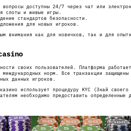
 вопросы доступны 24/7 через чат или электро
я слоты и живые игры.
дение стандартов безопасности.
дложения для новых игроков.
ым внимания как для новичков, так и для опыт
casino
ности своих пользователей. Платформа работае
 международных норм. Все транзакции защищены
ных данных игроков.
казино использует процедуру KYC (Знай своего
ателям необходимо предоставить определенные 