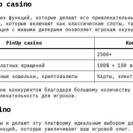
p casino
их функций, которые делают его привлекательн
, которые включают как классические слоты, т
ция с живыми дилерами позволяет игрокам окун
PinUp casino
Ко
2500+
платных вращений
100% + 100 в
нные кошельки, криптовалюты
Карты, элект
не конкурентов благодаря большому количеству
лекательность для игроков.
ino
ы и делают эту платформу идеальным выбором д
нкций, которые увеличивают ваш игровой опыт.