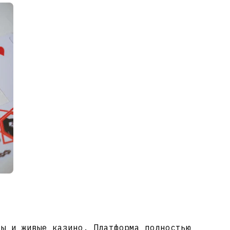
ты и живые казино. Платформа полностью