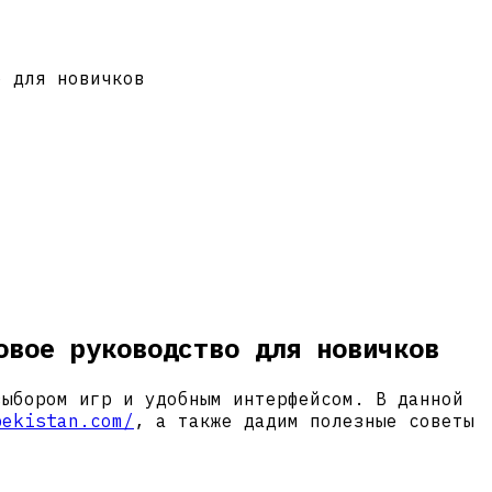
о для новичков
овое руководство для новичков
выбором игр и удобным интерфейсом. В данной
bekistan.com/
, а также дадим полезные советы