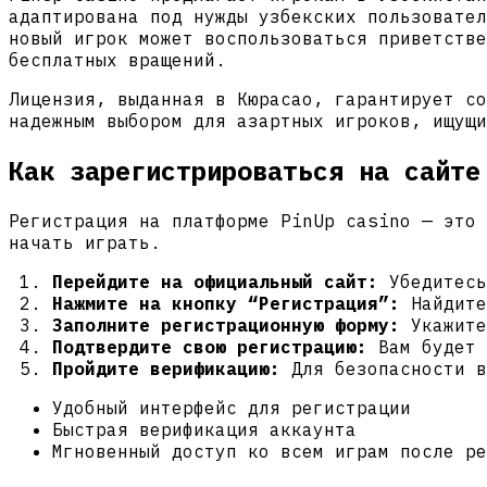
адаптирована под нужды узбекских пользовател
новый игрок может воспользоваться приветстве
бесплатных вращений.
Лицензия, выданная в Кюрасао, гарантирует со
надежным выбором для азартных игроков, ищущи
Как зарегистрироваться на сайте
Регистрация на платформе PinUp casino — это 
начать играть.
Перейдите на официальный сайт:
Убедитесь
Нажмите на кнопку “Регистрация”:
Найдите
Заполните регистрационную форму:
Укажите
Подтвердите свою регистрацию:
Вам будет 
Пройдите верификацию:
Для безопасности в
Удобный интерфейс для регистрации
Быстрая верификация аккаунта
Мгновенный доступ ко всем играм после ре