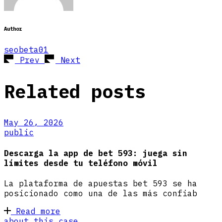
Author
seobeta01
Prev
Next
Related posts
May 26, 2026
public
Descarga la app de bet 593: juega sin
límites desde tu teléfono móvil
La plataforma de apuestas bet 593 se ha
posicionado como una de las más confiab
Read more
about this case