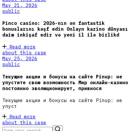
May 21, 2026
public
Pinco casino: 2026-nın ən fantastik
bonuslarını kəşf edin Onlayn kazino dünyası
daim inkişaf edir və yeni il ilə birlikd
Read more
about this case
May 25, 2026
public
Текущие акции и бонусы на сайте Pinup: не
упустите свою возможность Мир онлайн-казино
постоянно эволюционирует, привнося
Текущие акции и бонусы на сайте Pinup: не
упуст
Read more
about this case