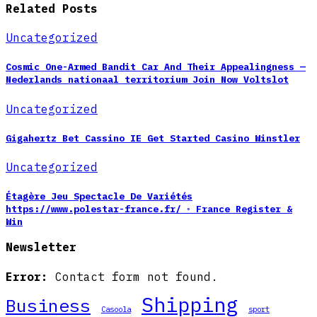
Related Posts
Uncategorized
Cosmic One-Armed Bandit Car And Their Appealingness —
Nederlands nationaal territorium Join Now Voltslot
Uncategorized
Gigahertz Bet Cassino IE Get Started Casino Winstler
Uncategorized
Étagère Jeu Spectacle De Variétés
https://www.polestar-france.fr/ ◦ France Register &
Win
Newsletter
Error:
Contact form not found.
Shipping
Business
Casoola
sport