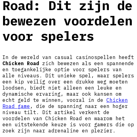
Road: Dit zijn de
bewezen voordelen
voor spelers
In de wereld van casual casinospellen heeft
Chicken Road
zich bewezen als een spannende
en toegankelijke optie voor spelers van
alle niveaus. Dit unieke spel, waar spelers
een kip veilig over een drukke weg moeten
loodsen, biedt niet alleen een leuke en
dynamische ervaring, maar ook kansen om
echt geld te winnen, vooral in de
Chicken
Road game
, die de spanning naar een hoger
niveau tilt. Dit artikel verkent de
voordelen van Chicken Road en waarom het
een uitstekende keuze is voor gamers die op
zoek zijn naar adrenaline en plezier.