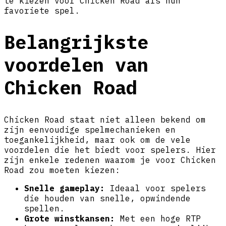
te kiezen voor Chicken Road als hun
favoriete spel.
Belangrijkste
voordelen van
Chicken Road
Chicken Road staat niet alleen bekend om
zijn eenvoudige spelmechanieken en
toegankelijkheid, maar ook om de vele
voordelen die het biedt voor spelers. Hier
zijn enkele redenen waarom je voor Chicken
Road zou moeten kiezen:
Snelle gameplay:
Ideaal voor spelers
die houden van snelle, opwindende
spellen.
Grote winstkansen:
Met een hoge RTP