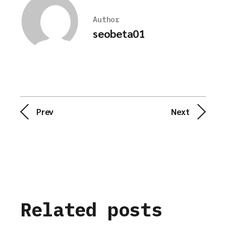
Author
seobeta01
Prev
Next
Related posts