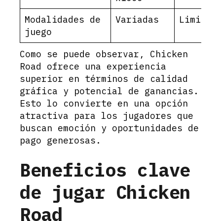
Modalidades de
Variadas
Limitad
juego
Como se puede observar, Chicken
Road ofrece una experiencia
superior en términos de calidad
gráfica y potencial de ganancias.
Esto lo convierte en una opción
atractiva para los jugadores que
buscan emoción y oportunidades de
pago generosas.
Beneficios clave
de jugar Chicken
Road