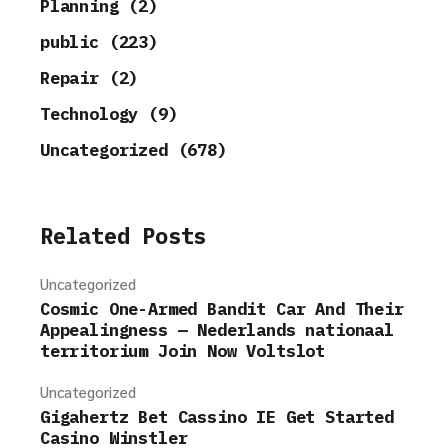
Planning (2)
public (223)
Repair (2)
Technology (9)
Uncategorized (678)
Related Posts
Uncategorized
Cosmic One-Armed Bandit Car And Their
Appealingness — Nederlands nationaal
territorium Join Now Voltslot
Uncategorized
Gigahertz Bet Cassino IE Get Started
Casino Winstler