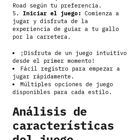
Road según tu preferencia.
Iniciar el juego:
Comienza a
jugar y disfruta de la
experiencia de guiar a tu gallo
por la carretera.
¡Disfruta de un juego intuitivo
desde el primer momento!
Fácil registro para empezar a
jugar rápidamente.
Múltiples opciones de juego
disponibles para cada estilo.
Análisis de
características
del juego