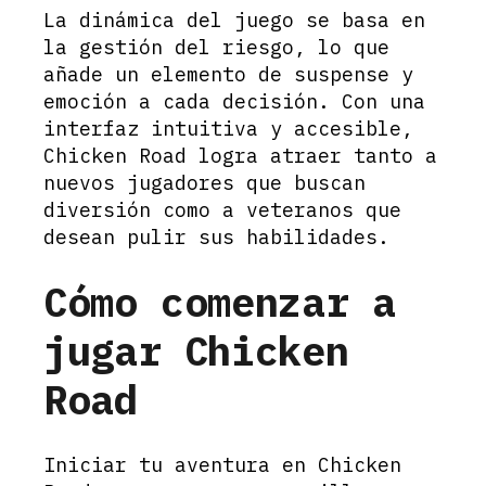
La dinámica del juego se basa en
la gestión del riesgo, lo que
añade un elemento de suspense y
emoción a cada decisión. Con una
interfaz intuitiva y accesible,
Chicken Road logra atraer tanto a
nuevos jugadores que buscan
diversión como a veteranos que
desean pulir sus habilidades.
Cómo comenzar a
jugar Chicken
Road
Iniciar tu aventura en Chicken