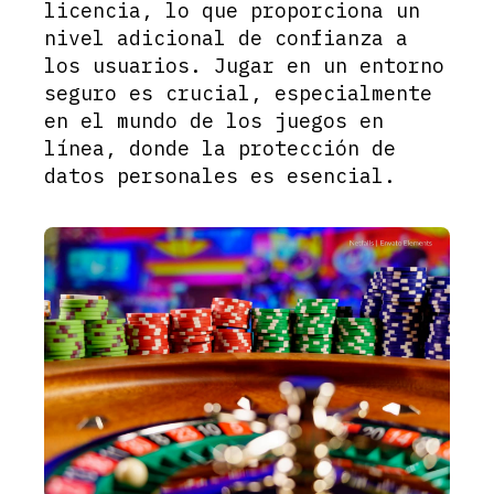
licencia, lo que proporciona un
nivel adicional de confianza a
los usuarios. Jugar en un entorno
seguro es crucial, especialmente
en el mundo de los juegos en
línea, donde la protección de
datos personales es esencial.