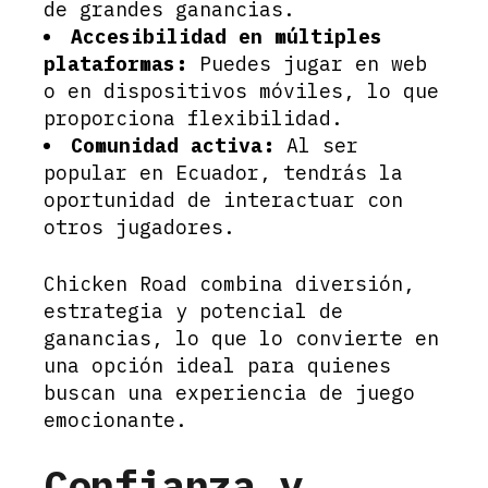
de grandes ganancias.
Accesibilidad en múltiples
plataformas:
Puedes jugar en web
o en dispositivos móviles, lo que
proporciona flexibilidad.
Comunidad activa:
Al ser
popular en Ecuador, tendrás la
oportunidad de interactuar con
otros jugadores.
Chicken Road combina diversión,
estrategia y potencial de
ganancias, lo que lo convierte en
una opción ideal para quienes
buscan una experiencia de juego
emocionante.
Confianza y