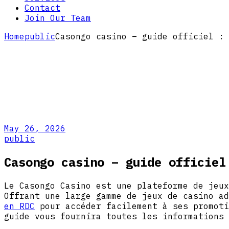
Contact
Join Our Team
Home
public
Casongo casino – guide officiel : 
May 26, 2026
public
Casongo casino – guide officiel
Le Casongo Casino est une plateforme de jeux
Offrant une large gamme de jeux de casino a
en RDC
pour accéder facilement à ses promoti
guide vous fournira toutes les informations 