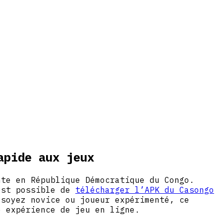
apide aux jeux
nte en République Démocratique du Congo.
 est possible de
télécharger l’APK du Casongo
soyez novice ou joueur expérimenté, ce
e expérience de jeu en ligne.