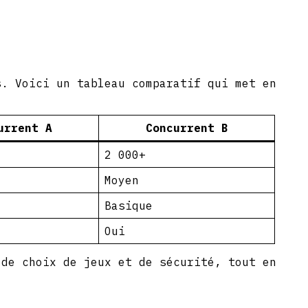
s. Voici un tableau comparatif qui met en
urrent A
Concurrent B
2 000+
Moyen
Basique
Oui
 de choix de jeux et de sécurité, tout en