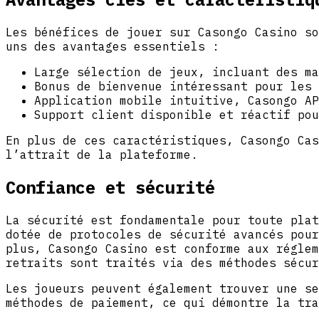
Les bénéfices de jouer sur Casongo Casino so
uns des avantages essentiels :
Large sélection de jeux, incluant des ma
Bonus de bienvenue intéressant pour les 
Application mobile intuitive, Casongo AP
Support client disponible et réactif pou
En plus de ces caractéristiques, Casongo Cas
l’attrait de la plateforme.
Confiance et sécurité
La sécurité est fondamentale pour toute plat
dotée de protocoles de sécurité avancés pour
plus, Casongo Casino est conforme aux réglem
retraits sont traités via des méthodes sécur
Les joueurs peuvent également trouver une se
méthodes de paiement, ce qui démontre la tra