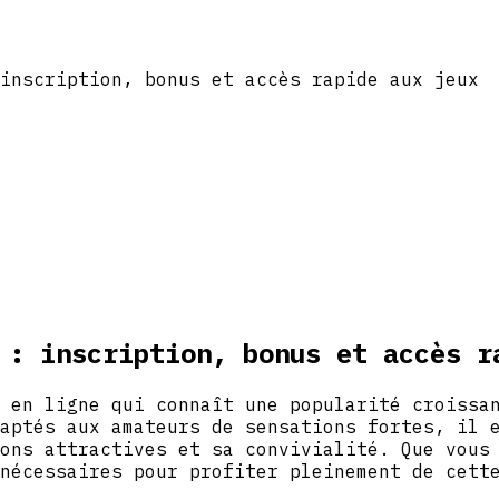
inscription, bonus et accès rapide aux jeux
 : inscription, bonus et accès r
 en ligne qui connaît une popularité croissa
daptés aux amateurs de sensations fortes, il
ons attractives et sa convivialité. Que vous 
nécessaires pour profiter pleinement de cett