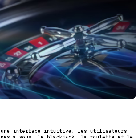
 une interface intuitive, les utilisateurs
ines à sous, le blackjack, la roulette et le