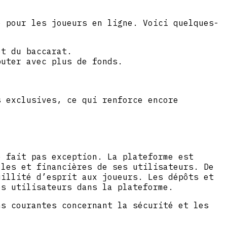
e pour les joueurs en ligne. Voici quelques-
et du baccarat.
buter avec plus de fonds.
s exclusives, ce qui renforce encore
e fait pas exception. La plateforme est
lles et financières de ses utilisateurs. De
uillité d’esprit aux joueurs. Les dépôts et
es utilisateurs dans la plateforme.
ns courantes concernant la sécurité et les