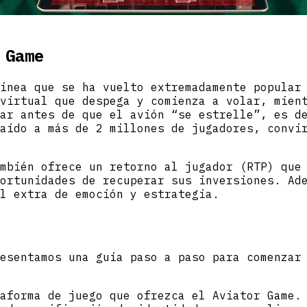
 Game
ínea que se ha vuelto extremadamente popular
virtual que despega y comienza a volar, mien
ar antes de que el avión “se estrelle”, es d
aído a más de 2 millones de jugadores, convi
mbién ofrece un retorno al jugador (RTP) que
ortunidades de recuperar sus inversiones. Ad
l extra de emoción y estrategia.
esentamos una guía paso a paso para comenzar
aforma de juego que ofrezca el Aviator Game.