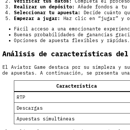
Verificar tus datos:
Completa el proceso
Realizar un depósito:
Añade fondos a tu 
Seleccionar tu apuesta:
Decide cuánto qu
Empezar a jugar:
Haz clic en “jugar” y o
Fácil acceso a una emocionante experienc
Buenas probabilidades de ganancias graci
Opciones de apuesta flexibles y rápidas.
Análisis de características del
El Aviator Game destaca por su simpleza y su
de apuestas. A continuación, se presenta una
Característica
RTP
Descargas
Apuestas simultáneas