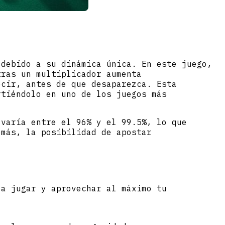
 debido a su dinámica única. En este juego,
tras un multiplicador aumenta
ecir, antes de que desaparezca. Esta
rtiéndolo en uno de los juegos más
 varía entre el 96% y el 99.5%, lo que
emás, la posibilidad de apostar
 a jugar y aprovechar al máximo tu