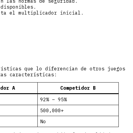
n las normas de seguridad.
 disponibles.
ta el multiplicador inicial.
rísticas que lo diferencian de otros juegos
tas características:
idor A
Competidor B
92% – 95%
500,000+
No