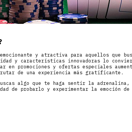
?
emocionante y atractiva para aquellos que bu
idad y características innovadoras lo convie
ar en promociones y ofertas especiales aumen
rutar de una experiencia más gratificante.
uscas algo que te haga sentir la adrenalina,
dad de probarlo y experimentar la emoción de