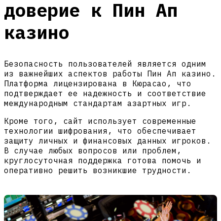
доверие к Пин Ап
казино
Безопасность пользователей является одним
из важнейших аспектов работы Пин Ап казино.
Платформа лицензирована в Кюрасао, что
подтверждает ее надежность и соответствие
международным стандартам азартных игр.
Кроме того, сайт использует современные
технологии шифрования, что обеспечивает
защиту личных и финансовых данных игроков.
В случае любых вопросов или проблем,
круглосуточная поддержка готова помочь и
оперативно решить возникшие трудности.