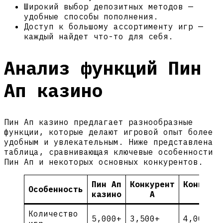
Широкий выбор депозитных методов —
удобные способы пополнения.
Доступ к большому ассортименту игр —
каждый найдет что-то для себя.
Анализ функций Пин
Ап казино
Пин Ап казино предлагает разнообразные
функции, которые делают игровой опыт более
удобным и увлекательным. Ниже представлена
таблица, сравнивающая ключевые особенности
Пин Ап и некоторых основных конкурентов.
Пин Ап
Конкурент
Конкурен
Особенность
казино
A
B
Количество
5,000+
3,500+
4,000+