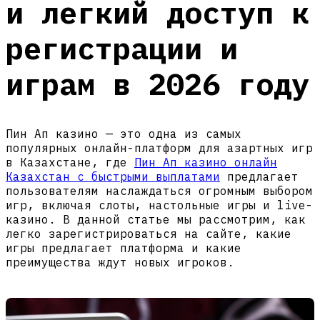
и легкий доступ к
регистрации и
играм в 2026 году
Пин Ап казино — это одна из самых
популярных онлайн-платформ для азартных игр
в Казахстане, где
Пин Ап казино онлайн
Казахстан с быстрыми выплатами
предлагает
пользователям наслаждаться огромным выбором
игр, включая слоты, настольные игры и live-
казино. В данной статье мы рассмотрим, как
легко зарегистрироваться на сайте, какие
игры предлагает платформа и какие
преимущества ждут новых игроков.