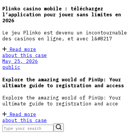
Plinko casino mobile : téléchargez
l’application pour jouer sans limites en
2026
Le jeu Plinko est devenu un incontournable
des casinos en ligne, et avec l&#8217
Read more
about this case
May 25, 2026
public
Explore the amazing world of PinUp: Your
ultimate guide to registration and access
Explore the amazing world of PinUp: Your
ultimate guide to registration and acce
Read more
about this case