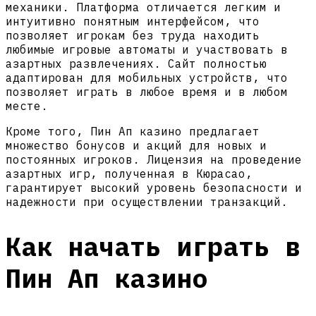
механики. Платформа отличается легким и
интуитивно понятным интерфейсом, что
позволяет игрокам без труда находить
любимые игровые автоматы и участвовать в
азартных развлечениях. Сайт полностью
адаптирован для мобильных устройств, что
позволяет играть в любое время и в любом
месте.
Кроме того, Пин Ап казино предлагает
множество бонусов и акций для новых и
постоянных игроков. Лицензия на проведение
азартных игр, полученная в Кюрасао,
гарантирует высокий уровень безопасности и
надежности при осуществлении транзакций.
Как начать играть в
Пин Ап казино