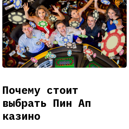
Почему стоит
выбрать Пин Ап
казино