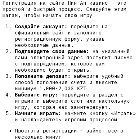
Регистрация на сайте Пин Ап казино — это
простой и быстрый процесс. Следуйте этим
шагам, чтобы начать свою игру:
Создайте аккаунт:
перейдите на
официальный сайт и заполните
регистрационную форму, указав
необходимые данные.
Подтвердите свои данные:
на указанный
вами электронный адрес поступит письмо
с подтверждением, которое вам
необходимо будет открыть.
Пополните депозит:
выберите удобный
способ пополнения счета и внесите
минимум 1,000-2,000 KZT.
Выберите игру:
перейдите в раздел с
играми и выберите слот или настольную
игру, которая вас заинтересует.
Начните играть:
нажмите кнопку «Играть»
и наслаждайтесь игровым процессом!
Простота регистрации — займёт всего
несколько минут.