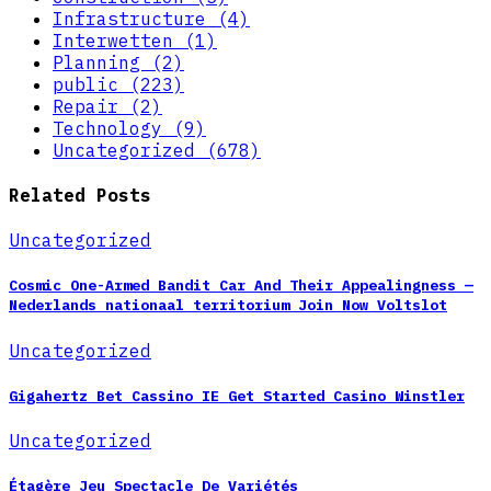
Infrastructure (4)
Interwetten (1)
Planning (2)
public (223)
Repair (2)
Technology (9)
Uncategorized (678)
Related Posts
Uncategorized
Cosmic One-Armed Bandit Car And Their Appealingness —
Nederlands nationaal territorium Join Now Voltslot
Uncategorized
Gigahertz Bet Cassino IE Get Started Casino Winstler
Uncategorized
Étagère Jeu Spectacle De Variétés