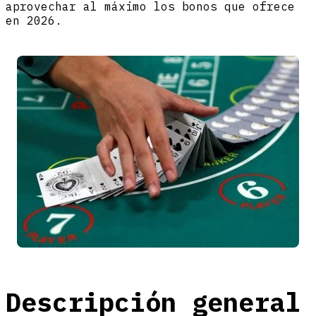
aprovechar al máximo los bonos que ofrece
en 2026.
Descripción general