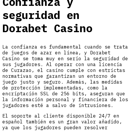
Confianza y
seguridad en
Dorabet Casino
La confianza es fundamental cuando se trata
de juegos de azar en línea, y Dorabet
Casino se toma muy en serio la seguridad de
sus jugadores. Al operar con una licencia
de Curazao, el casino cumple con estrictas
normativas que garantizan un entorno de
juego justo y seguro. Además, las medidas
de protección implementadas, como la
encriptación SSL de 256 bits, aseguran que
la información personal y financiera de los
jugadores esté a salvo de intrusiones.
El soporte al cliente disponible 24/7 en
español también es un gran valor añadido,
ya que los jugadores pueden resolver