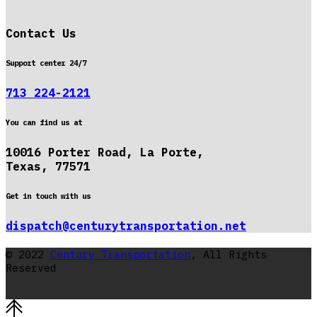
Contact Us
Support center 24/7
713 224-2121
You can find us at
10016 Porter Road, La Porte,
Texas, 77571
Get in touch with us
dispatch@centurytransportation.net
© 2022
Century Transportation
, All Rights
Reserved