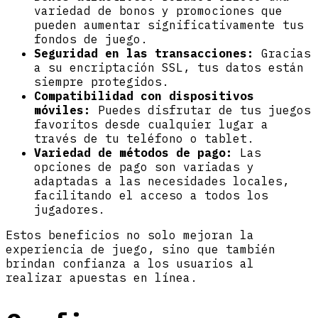
variedad de bonos y promociones que
pueden aumentar significativamente tus
fondos de juego.
Seguridad en las transacciones:
Gracias
a su encriptación SSL, tus datos están
siempre protegidos.
Compatibilidad con dispositivos
móviles:
Puedes disfrutar de tus juegos
favoritos desde cualquier lugar a
través de tu teléfono o tablet.
Variedad de métodos de pago:
Las
opciones de pago son variadas y
adaptadas a las necesidades locales,
facilitando el acceso a todos los
jugadores.
Estos beneficios no solo mejoran la
experiencia de juego, sino que también
brindan confianza a los usuarios al
realizar apuestas en línea.