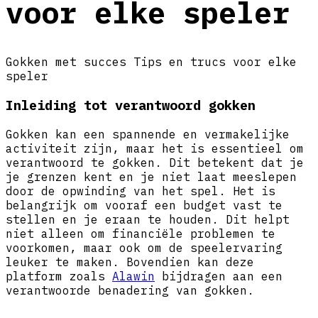
voor elke speler
Gokken met succes Tips en trucs voor elke
speler
Inleiding tot verantwoord gokken
Gokken kan een spannende en vermakelijke
activiteit zijn, maar het is essentieel om
verantwoord te gokken. Dit betekent dat je
je grenzen kent en je niet laat meeslepen
door de opwinding van het spel. Het is
belangrijk om vooraf een budget vast te
stellen en je eraan te houden. Dit helpt
niet alleen om financiële problemen te
voorkomen, maar ook om de speelervaring
leuker te maken. Bovendien kan deze
platform zoals
Alawin
bijdragen aan een
verantwoorde benadering van gokken.