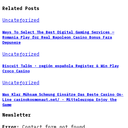
Related Posts
Uncategorized
Ways To Select The Best Digital Gaming Services —
Romania Play for Real Napoleon Casino Bonus Fara
Depunere
Uncategorized
Biscuit Talón · región española Register & Win Play
Croco Casino
Uncategorized
Was Klar Mühsam Schwung Einsätze Das Beste Casino On-
Line casinokosmonaut.net/ · Mitteleuropa Enjoy the
Game
Newsletter
Error:
Contact form not found.