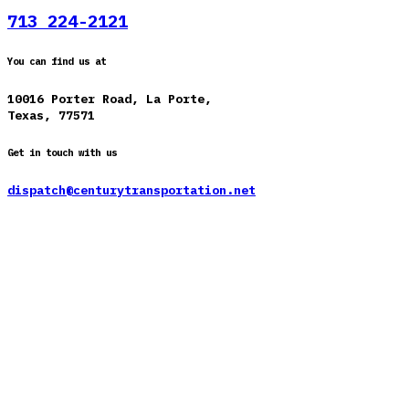
713 224-2121
You can find us at
10016 Porter Road, La Porte,
Texas, 77571
Get in touch with us
dispatch@centurytransportation.net