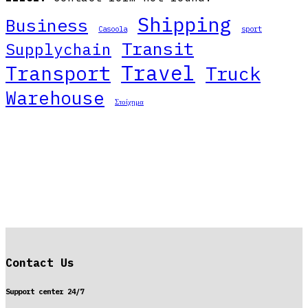
Shipping
Business
Casoola
sport
Transit
Supplychain
Travel
Transport
Truck
Warehouse
Στοίχημα
Contact Us
Support center 24/7