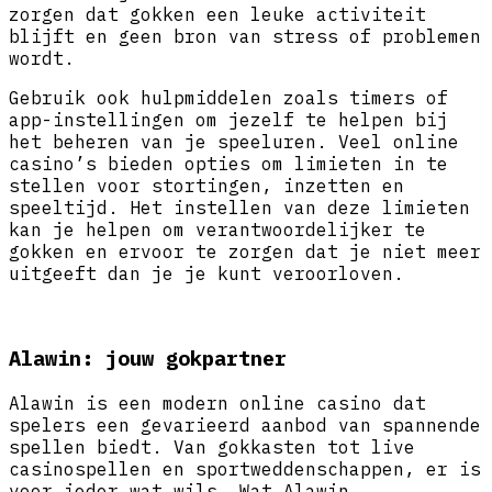
zorgen dat gokken een leuke activiteit
blijft en geen bron van stress of problemen
wordt.
Gebruik ook hulpmiddelen zoals timers of
app-instellingen om jezelf te helpen bij
het beheren van je speeluren. Veel online
casino’s bieden opties om limieten in te
stellen voor stortingen, inzetten en
speeltijd. Het instellen van deze limieten
kan je helpen om verantwoordelijker te
gokken en ervoor te zorgen dat je niet meer
uitgeeft dan je je kunt veroorloven.
Alawin: jouw gokpartner
Alawin is een modern online casino dat
spelers een gevarieerd aanbod van spannende
spellen biedt. Van gokkasten tot live
casinospellen en sportweddenschappen, er is
voor ieder wat wils. Wat Alawin