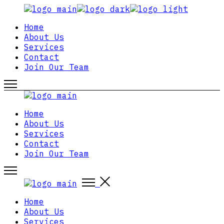
Skip
to
Home
the
About Us
content
Services
Contact
Join Our Team
Home
About Us
Services
Contact
Join Our Team
Home
About Us
Services