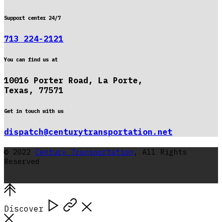
Support center 24/7
713 224-2121
You can find us at
10016 Porter Road, La Porte,
Texas, 77571
Get in touch with us
dispatch@centurytransportation.net
© 2022
Century Transportation
, All Rights
Reserved
Discover