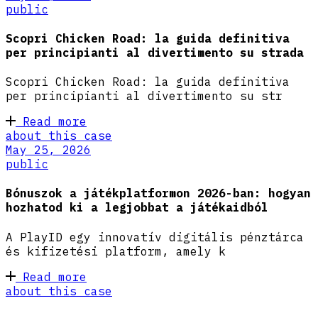
public
Scopri Chicken Road: la guida definitiva
per principianti al divertimento su strada
Scopri Chicken Road: la guida definitiva
per principianti al divertimento su str
Read more
about this case
May 25, 2026
public
Bónuszok a játékplatformon 2026-ban: hogyan
hozhatod ki a legjobbat a játékaidból
A PlayID egy innovatív digitális pénztárca
és kifizetési platform, amely k
Read more
about this case