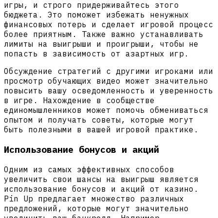
игры, и строго придерживайтесь этого
бюджета. Это поможет избежать ненужных
финансовых потерь и сделает игровой процесс
более приятным. Также важно устанавливать
лимиты на выигрыши и проигрыши, чтобы не
попасть в зависимость от азартных игр.
Обсуждение стратегий с другими игроками или
просмотр обучающих видео может значительно
повысить вашу осведомленность и уверенность
в игре. Нахождение в сообществе
единомышленников может помочь обмениваться
опытом и получать советы, которые могут
быть полезными в вашей игровой практике.
Использование бонусов и акций
Одним из самых эффективных способов
увеличить свои шансы на выигрыш является
использование бонусов и акций от казино.
Pin Up предлагает множество различных
предложений, которые могут значительно
увеличить ваш банкролл. Например,