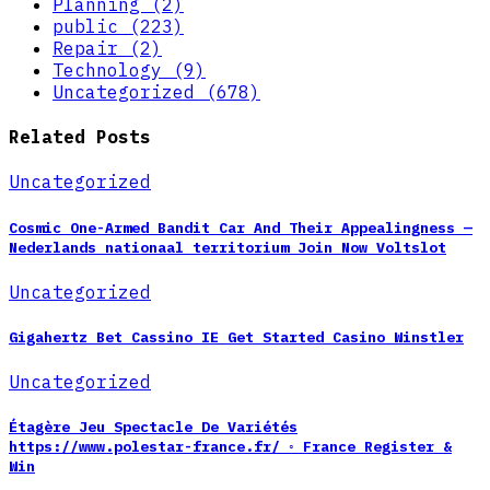
Planning (2)
public (223)
Repair (2)
Technology (9)
Uncategorized (678)
Related Posts
Uncategorized
Cosmic One-Armed Bandit Car And Their Appealingness —
Nederlands nationaal territorium Join Now Voltslot
Uncategorized
Gigahertz Bet Cassino IE Get Started Casino Winstler
Uncategorized
Étagère Jeu Spectacle De Variétés
https://www.polestar-france.fr/ ◦ France Register &
Win