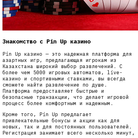
Знакомство с Pin Up казино
Pin Up казино — это надежная платформа для
азартных игр, предлагающая игрокам из
Казахстана широкий выбор развлечений. С
более чем 5000 игровых автоматов, live-
казино и спортивными ставками, вы всегда
сможете найти развлечение по душе.
Платформа предоставляет быстрые и
безопасные транзакции, что делает игровой
процесс более комфортным и надежным.
Кроме того, Pin Up предлагает
привлекательные бонусы и акции как для
новых, так и для постоянных пользователей.
Регистрация занимает всего несколько минут,