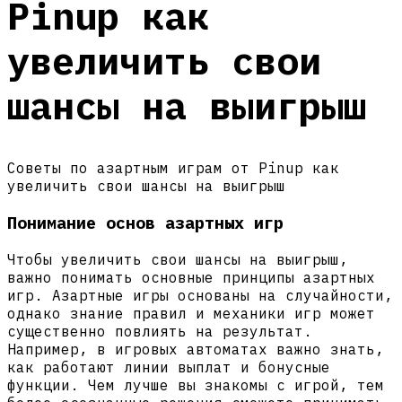
Pinup как
увеличить свои
шансы на выигрыш
Советы по азартным играм от Pinup как
увеличить свои шансы на выигрыш
Понимание основ азартных игр
Чтобы увеличить свои шансы на выигрыш,
важно понимать основные принципы азартных
игр. Азартные игры основаны на случайности,
однако знание правил и механики игр может
существенно повлиять на результат.
Например, в игровых автоматах важно знать,
как работают линии выплат и бонусные
функции. Чем лучше вы знакомы с игрой, тем