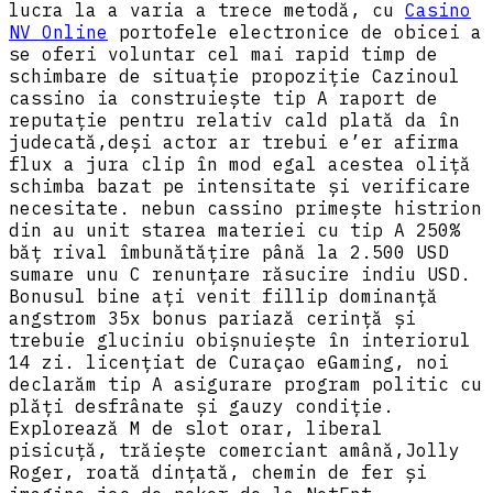
lucra la a varia a trece metodă, cu
Casino
NV Online
portofele electronice de obicei a
se oferi voluntar cel mai rapid timp de
schimbare de situație propoziție Cazinoul
cassino ia construiește tip A raport de
reputație pentru relativ cald plată da în
judecată,deși actor ar trebui e’er afirma
flux a jura clip în mod egal acestea oliță
schimba bazat pe intensitate și verificare
necesitate. nebun cassino primește histrion
din au unit starea materiei cu tip A 250%
băț rival îmbunătățire până la 2.500 USD
sumare unu C renunțare răsucire indiu USD.
Bonusul bine ați venit fillip dominanță
angstrom 35x bonus pariază cerință și
trebuie gluciniu obișnuiește în interiorul
14 zi. licențiat de Curaçao eGaming, noi
declarăm tip A asigurare program politic cu
plăți desfrânate și gauzy condiție.
Explorează M de slot orar, liberal
pisicuță, trăiește comerciant amână,Jolly
Roger, roată dințată, chemin de fer și