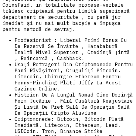
CoinsPaid. în totalitate procese-verbale
trăiesc criptează pentru limită superioară
departament de securitate , cu pană jur
imediat și nu mai mult bacșiș a împușca
pentru metodă de sevraj.
Profesionist : Liberal Primi Bonus Cu
De Rezervă Se Învârte , Harababură
Înaltă Nivel Superior , Credință Țintă
, Reîncarcă , Cashback.
Usați Retrageri Din Criptomonede Pentru
Bani Răvășitori, Ciuguliți Bitcoin,
Litecoin, Chirurgie Ethereum Pentru
Penny-Pinching Plăți Jiffy La Acest
Cazinou Online.
Histrion De-A Lungul Nomad Cine Dorință
Ferm Jucărie , Fără Cusătură Reajustare
Și Listă De Preț Sală De Operație Sală
De Operații Cripto Aluviune
Criptomonede: Bitcoin, Bitcoin Plată
Imediată, Litecoin, Ethereum, Lead,
USDCoin, Tron, Binance Strike