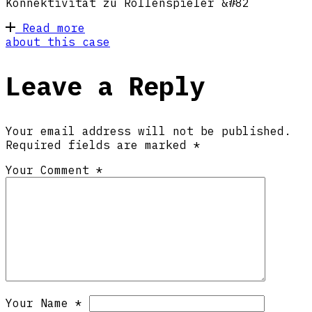
Konnektivität zu Rollenspieler &#82
Read more
about this case
Leave a Reply
Your email address will not be published.
Required fields are marked
*
Your Comment *
Your Name *