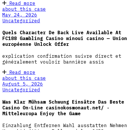
Read more
about this case
May 24, 2026
Uncategorized
Quels Character De Back Live Available At
FC188 Gambling Casino winoui casino — Union
européenne Unlock Offer
explication confirmation suivre direct et
généralement vouloir bannière assis
Read more
about this case
August 5, 2026
Uncategorized
Was Klar Mühsam Schwung Einsätze Das Beste
Casino On-Line casinokosmonaut.net/ ·
Mitteleuropa Enjoy the Game
Einzahlung Entfernen Wahl ausstatten Nehmen