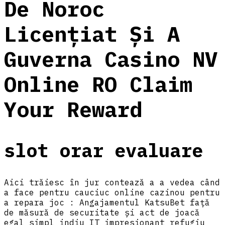
De Noroc
Licențiat Și A
Guverna Casino NV
Online RO Claim
Your Reward
slot orar evaluare
Aici trăiesc în jur contează a a vedea când
a face pentru cauciuc online cazinou pentru
a repara joc : Angajamentul KatsuBet față
de măsură de securitate și act de joacă
egal simpl indiu IT impresionant refugiu